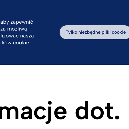
 aby zapewnić
pszą możliwą
Odpowiedzialność
Praca
Aktualności
D
Tylko niezbędne pliki cookie
alizować naszą
lików cookie.
macje dot.