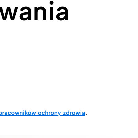
owania
pracowników ochrony zdrowia
.