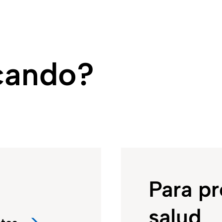
cando?
Para pr
salud