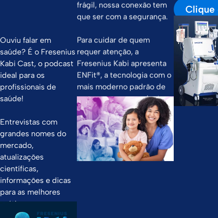
frágil, nossa conexão tem
Clique 
que ser com a segurança.
Para cuidar de quem
Ouviu falar em
requer atenção, a
saúde? É o Fresenius
Fresenius Kabi apresenta
Kabi Cast, o podcast
ENFit®, a tecnologia com o
ideal para os
mais moderno padrão de
profissionais de
segurança para pacientes,
saúde!
famílias e profissionais de
saúde.
Entrevistas com
grandes nomes do
mercado,
atualizações
científicas,
informações e dicas
para as melhores
práticas no
atendimento ao