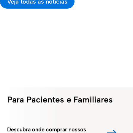
Veja todas as notícias
continuidade do
transferência de
unidade de
fornecimento,
uma parte
produção em
conformidade
específica de
Anápolis e da
regulatória e
suas operações
operação logística
manutenção da
no país.
em Goiânia, ambas
qualidade e segurança
em GO, para a EMS
dos produtos.
Para Pacientes e Familiares
Descubra onde comprar nossos