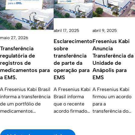
abril 17, 2025
abril 9, 2025
maio 27, 2026
Esclarecimento
Fresenius Kabi
Transferência
sobre
Anuncia
regulatória de
transferência
Transferência da
registros de
de parte da
Unidade de
medicamentos para
operação para
Anápolis para
a EMS.
EMS
EMS
A Fresenius Kabi Brasil
A Fresenius Kabi
A Fresenius Kabi
informa a transferência
Brasil informa
firmou um acordo
de um portfólio de
que o recente
para a
medicamentos
acordo firmado
transferência do
injetáveis para a EMS,
com a EMS
seu negócio de
em uma operação
refere-se
medicamentos
conduzida com foco na
exclusivamente à
injetáveis em sua