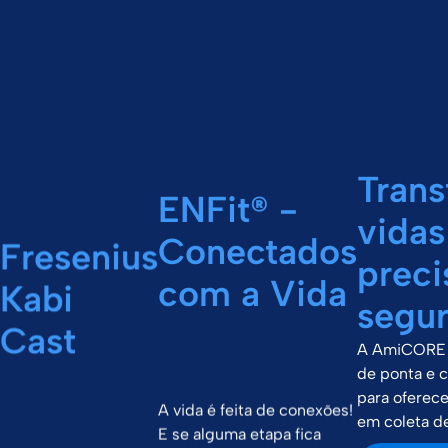
Tran
ENFit® -
vida
Conectados
Fresenius
preci
com a Vida
Kabi
segu
Cast
A AmiCORE 
de ponta e 
para oferece
A vida é feita de conexões!
em coleta d
E se alguma etapa fica