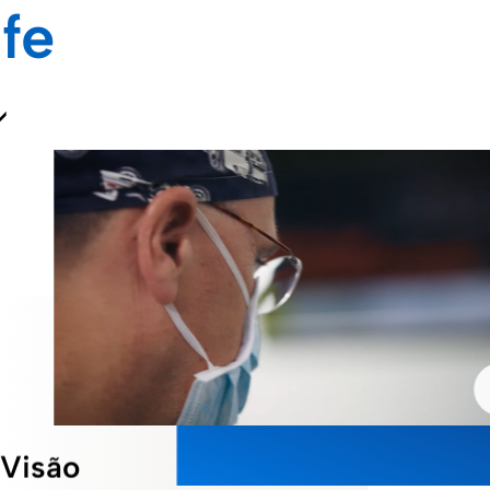
ife
Visão