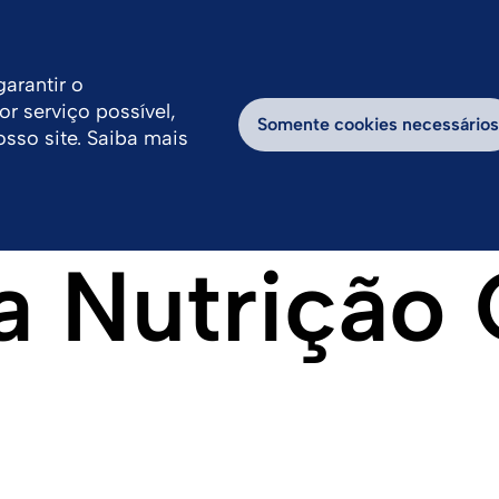
Brazil
de Análise
Fale Conosco
Onde Comprar
arantir o
r serviço possível,
abilidade
Notícias & Eventos
Trabalhe con
Somente cookies necessários
osso site. Saiba mais
a Nutrição 