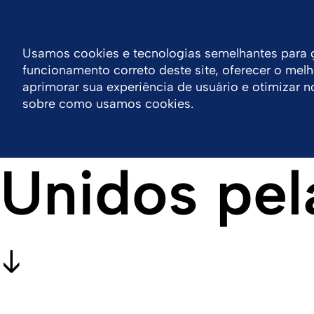
Entrar
Portal de Boletos
Bulas & IFU
Certificados 
Usamos cookies e tecnologias semelhantes para g
funcionamento correto deste site, oferecer o melho
A Empresa
Produtos
Portfólio
Sustent
aprimorar sua experiência de usuário e otimizar n
sobre como usamos cookies.
Unidos pel