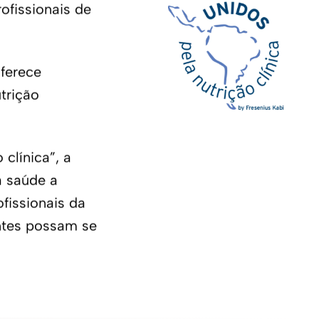
rofissionais de
oferece
trição
 clínica”, a
a saúde a
fissionais da
entes possam se