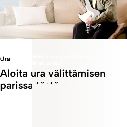
Potilastarina
Biosimilaarilääkkeitä saavan potilaan tarina: ”Pystyn
Ura
taas elämään ilman pelkoa”
Aloita ura välittämisen
parissa tästä