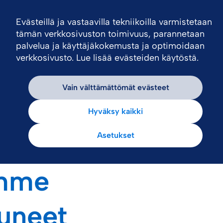
Evästeillä ja vastaavilla tekniikoilla varmistetaan
N
tämän verkkosivuston toimivuus, parannetaan
palvelua ja käyttäjäkokemusta ja optimoidaan
verkkosivusto. Lue lisää evästeiden käytöstä.
Vain välttämättömät evästeet
Hyväksy kaikki
Asetukset
mme
tuneet