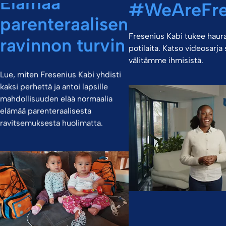
Elämää
#WeAreFre
parenteraalisen
Fresenius Kabi tukee haurait
ravinnon turvin
potilaita. Katso videosarja
välitämme ihmisistä.
Lue, miten Fresenius Kabi yhdisti
kaksi perhettä ja antoi lapsille
mahdollisuuden elää normaalia
elämää parenteraalisesta
ravitsemuksesta huolimatta.