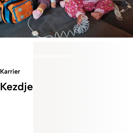
Patient Story
Parenterális táplálással felnőni
Karrier
Kezdje velünk az utazást