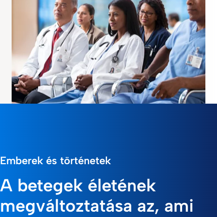
Egészségügyi szakemberek
számára
Emberek és történetek
Portfóliónk
A betegek életének
Forrásközpontunk
megváltoztatása az, ami