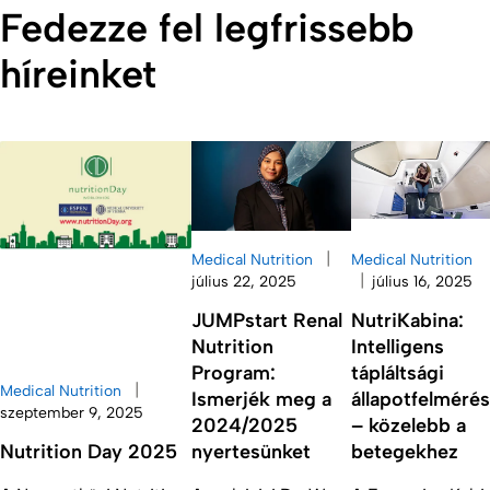
Fedezze fel legfrissebb
híreinket
|
Medical Nutrition
Medical Nutrition
|
július 22, 2025
július 16, 2025
JUMPstart Renal
NutriKabina:
Nutrition
Intelligens
Program:
tápláltsági
|
Medical Nutrition
Ismerjék meg a
állapotfelmérés
szeptember 9, 2025
2024/2025
– közelebb a
Nutrition Day 2025
nyertesünket
betegekhez