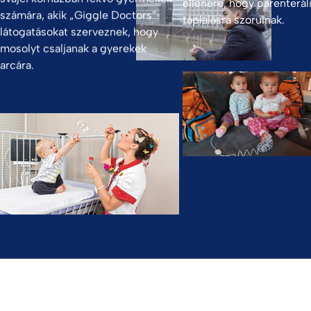
ellenére, hogy parenterál
számára, akik „Giggle Doctors”
táplálásra szorulnak.
látogatásokat szerveznek, hogy
mosolyt csaljanak a gyerekek
arcára.