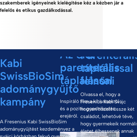
szakemberek igényeinek kielégítése kéz a kézben jár a
felelős és etikus gazdálkodással.
A Fresenius
Az élet
Parenteráli
Kabi
parenterális
táplálással
SwissBioSim
táplálással
felnőni
adománygyűjtő
Olvassa el, hogy a
kampány
Inspiráló film a kihívásokról
Fresenius Kabi Svájc
és a pozitív gondolkodás
hogyan hozott össze két
erejéről.
családot, lehetővé téve,
A Fresenius Kabi SwissBioSim
hogy gyermekeik normáli
adománygyűjtést kezdeményez a
életet élhessenek annak
svájci kórházban fekvő gyermekek