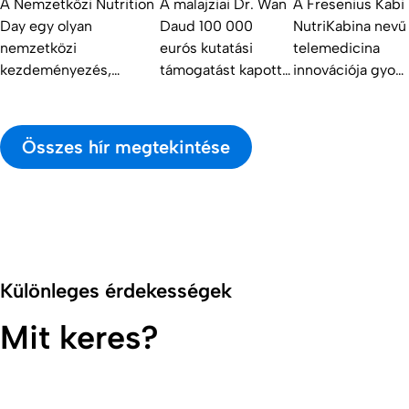
A Nemzetközi Nutrition
A malajziai Dr. Wan
A Fresenius Kabi
Day egy olyan
Daud 100 000
NutriKabina nevű
nemzetközi
eurós kutatási
telemedicina
kezdeményezés,
támogatást kapott a
innovációja gyors
amelynek célja, hogy
JUMPstart Renal
és könnyen
világszerte felhívja a
Nutrition Program
hozzáférhető
figyelmet a kórházi
keretében a
táplálási szűrést
Összes hír megtekintése
betegek és a szociális
krónikus
tesz lehetővé az
ellátásban élők
vesebetegségben
onkológiai
tápláltsági állapotára az
szenvedők
betegek számára
alultápláltság
táplálásával
az argentin
felismerésének és
kapcsolatos
kórházakban.
kezelésének
vizsgálatának
Különleges érdekességek
fontosságára.
elvégzéséhez.
Mit keres?