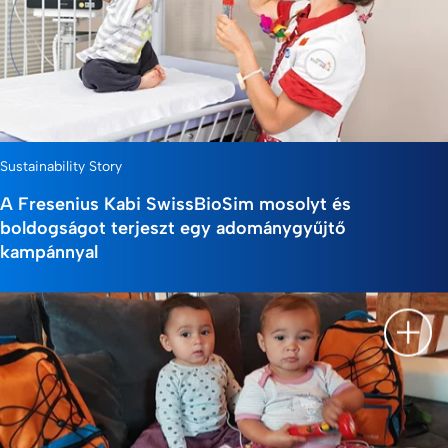
Sustainability Story
A Fresenius Kabi SwissBioSim mosolyt és
boldogságot terjeszt egy adománygyűjtő
kampánnyal
Leírá