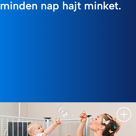
minden nap hajt minket.
Leírá