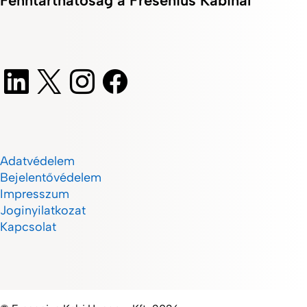
Fenntarthatóság a Fresenius Kabinál
Adatvédelem
Bejelentővédelem
Impresszum
Joginyilatkozat
Kapcsolat