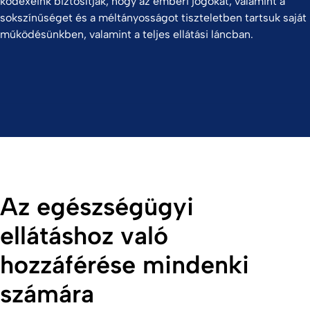
kódexeink biztosítják, hogy az emberi jogokat, valamint a
sokszínűséget és a méltányosságot tiszteletben tartsuk saját
működésünkben, valamint a teljes ellátási láncban.
Az egészségügyi
ellátáshoz való
hozzáférése mindenki
számára