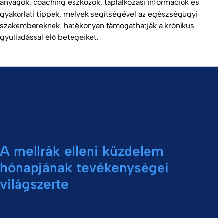
anyagok, coaching eszközök, táplálkozási információk és
gyakorlati tippek, melyek segítségével az egészségügyi
szakembereknek hatékonyan támogathatják a krónikus
gyulladással élő betegeiket.
A mellrák elleni küzdelem
hónapjának tevékenységei
világszerte