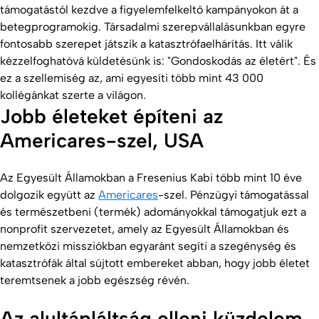
támogatástól kezdve a figyelemfelkeltő kampányokon át a
betegprogramokig. Társadalmi szerepvállalásunkban egyre
fontosabb szerepet játszik a katasztrófaelhárítás. Itt válik
kézzelfoghatóvá küldetésünk is: "Gondoskodás az életért". És
ez a szellemiség az, ami egyesíti több mint 43 000
kollégánkat szerte a világon.
Jobb életeket építeni az
Americares-szel, USA
Az Egyesült Államokban a Fresenius Kabi több mint 10 éve
dolgozik együtt az
Americares
-szel. Pénzügyi támogatással
és természetbeni (termék) adományokkal támogatjuk ezt a
nonprofit szervezetet, amely az Egyesült Államokban és
nemzetközi missziókban egyaránt segíti a szegénység és
katasztrófák által sújtott embereket abban, hogy jobb életet
teremtsenek a jobb egészség révén.
Az alultápláltság elleni küzdelem