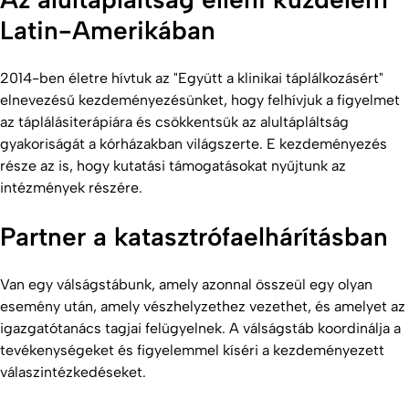
Latin-Amerikában
2014-ben életre hívtuk az "Együtt a klinikai táplálkozásért"
elnevezésű kezdeményezésünket, hogy felhívjuk a figyelmet
az táplálásiterápiára és csökkentsük az alultápláltság
gyakoriságát a kórházakban világszerte. E kezdeményezés
része az is, hogy kutatási támogatásokat nyűjtunk az
intézmények részére.
Partner a katasztrófaelhárításban
Van egy válságstábunk, amely azonnal összeül egy olyan
esemény után, amely vészhelyzethez vezethet, és amelyet az
igazgatótanács tagjai felügyelnek. A válságstáb koordinálja a
tevékenységeket és figyelemmel kíséri a kezdeményezett
válaszintézkedéseket.