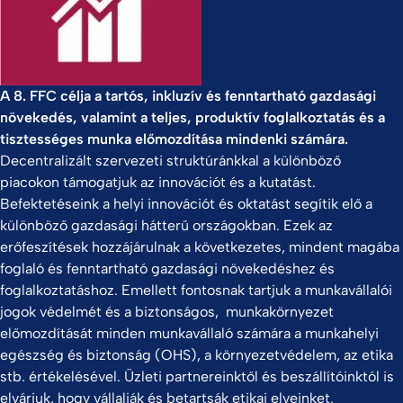
A 8. FFC célja a tartós, inkluzív és fenntartható gazdasági
növekedés, valamint a teljes, produktív foglalkoztatás és a
tisztességes munka előmozdítása mindenki számára.
Decentralizált szervezeti struktúránkkal a különböző
piacokon támogatjuk az innovációt és a kutatást.
Befektetéseink a helyi innovációt és oktatást segítik elő a
különböző gazdasági hátterű országokban. Ezek az
erőfeszítések hozzájárulnak a következetes, mindent magába
foglaló és fenntartható gazdasági növekedéshez és
foglalkoztatáshoz. Emellett fontosnak tartjuk a munkavállalói
jogok védelmét és a biztonságos, munkakörnyezet
előmozdítását minden munkavállaló számára a munkahelyi
egészség és biztonság (OHS), a környezetvédelem, az etika
stb. értékelésével. Üzleti partnereinktől és beszállítóinktól is
elvárjuk, hogy vállalják és betartsák etikai elveinket.