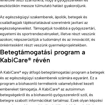
lehetővé teszi számunkra, hogy a gyógyszereken és
eszközökön messze túlmutató hatást gyakoroljunk.
Az egészségügyi szakemberek, ápolók, betegek és
családtagjaik tájékoztatásával szeretnénk javítani az
egészségnevelést. Támogatjuk továbbá a gyógyszertári,
egyetemi és sportrendezvényeket, illetve részt veszünk
azokon; népszerűsítjük a tudományt és az innovációt; és
önkéntesként részt veszünk gyermekprojektekben.
Betegtámogatási program a
KabiCare® révén
A KabiCare® egy átfogó betegtámogatási program a betegek
és az egészségügyi szakemberek számára egyaránt. Ez a
program a biohasonló termékeink valamelyikével kezelt
embereket támogatja. A KabiCare® az autoimmun
betegségekről és a biohasonló gyógyszerekről szól, és
betegre szabott információkat tartalmaz. Ezek olyan képzési