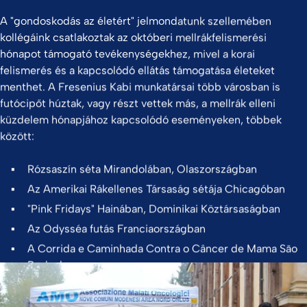
A "gondoskodás az életért" jelmondatunk szellemében
kollégáink csatlakoztak az októberi mellrákfelismerési
hónapot támogató tevékenységekhez, mivel a korai
felismerés és a kapcsolódó ellátás támogatása életeket
menthet. A Fresenius Kabi munkatársai több városban is
futócipőt húztak, vagy részt vettek más, a mellrák elleni
küzdelem hónapjához kapcsolódó eseményeken, többek
között:
Rózsaszín séta Mirandolában, Olaszországban
Az Amerikai Rákellenes Társaság sétája Chicagóban
"Pink Fridays" Hainában, Dominikai Köztársaságban
Az Odysséa futás Franciaországban
A Corrida e Caminhada Contra o Câncer de Mama São
Paulo-ban
Link