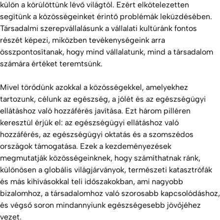
külön a körülöttünk lévő világtól. Ezért elkötelezetten
segítünk a közösségeinket érintő problémák leküzdésében.
Társadalmi szerepvállalásunk a vállalati kultúránk fontos
részét képezi, miközben tevékenységeink arra
összpontosítanak, hogy mind vállalatunk, mind a társadalom
számára értéket teremtsünk.
Mivel törődünk azokkal a közösségekkel, amelyekhez
tartozunk, célunk az egészség, a jólét és az egészségügyi
ellátáshoz való hozzáférés javítása. Ezt három pilléren
keresztül érjük el: az egészségügyi ellátáshoz való
hozzáférés, az egészségügyi oktatás és a szomszédos
országok támogatása. Ezek a kezdeményezések
megmutatják közösségeinknek, hogy számíthatnak ránk,
különösen a globális világjárványok, természeti katasztrófák
és más kihívásokkal teli időszakokban, ami nagyobb
bizalomhoz, a társadalomhoz való szorosabb kapcsolódáshoz,
és végső soron mindannyiunk egészségesebb jövőjéhez
vezet.