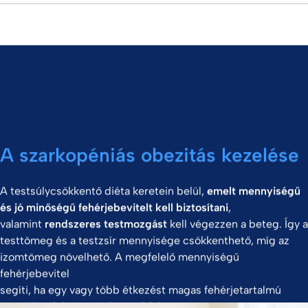
A szarkopéniás obezitás kezelése
A testsúlycsökkentő diéta keretein belül,
emelt mennyiségű
és jó minőségű fehérjebevitelt kell biztosítani
,
valamint
rendszeres testmozgást
kell végezzen a beteg. Így a
testtömeg és a testzsír mennyisége csökkenthető, míg az
izomtömeg növelhető. A megfelelő mennyiségű
fehérjebevitel
segíti, ha egy vagy több étkezést magas fehérjetartalmú
speciális élelmiszerrel cserél fel.