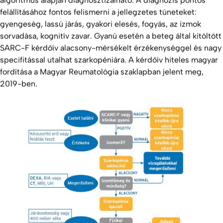
algoritmus alapján diagnosztizálható. A diagnózis pontos
felállításához fontos felismerni a jellegzetes tüneteket:
gyengeség, lassú járás, gyakori elesés, fogyás, az izmok
sorvadása, kognitív zavar. Gyanú esetén a beteg által kitöltött
SARC-F kérdőív alacsony-mérsékelt érzékenységgel és nagy
specifitással utalhat szarkopéniára. A kérdőív hiteles magyar
fordítása a Magyar Reumatológia szaklapban jelent meg,
2019-ben.
Forrás: Cruz-Jentoft AJ, Bahat G, Bauer J, et al. Sarcopenia: revised
European consensus on definition and diagnosis. Age Aging 2019; 48:
16–31.