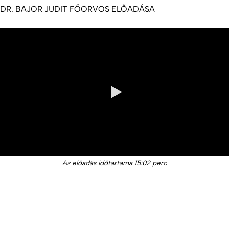
DR. BAJOR JUDIT FŐORVOS ELŐADÁSA
0:00 / 15:02
Az előadás időtartama 15:02 perc