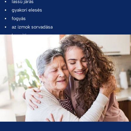
lassú járás
gyakori elesés
fogyás
az izmok sorvadása
kognitív zavar