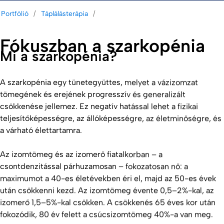
Portfólió
Táplálásterápia
Fókuszban a szarkopénia
Mi a szarkopénia?
A szarkopénia egy tünetegyüttes, melyet a vázizomzat
tömegének és erejének progresszív és generalizált
csökkenése jellemez. Ez negatív hatással lehet a fizikai
teljesítőképességre, az állóképességre, az életminőségre, és
a várható élettartamra.
Az izomtömeg és az izomerő fiatalkorban – a
csontdenzitással párhuzamosan – fokozatosan nő: a
maximumot a 40-es életévekben éri el, majd az 50-es évek
után csökkenni kezd. Az izomtömeg évente 0,5–2%-kal, az
izomerő 1,5–5%-kal csökken. A csökkenés 65 éves kor után
fokozódik, 80 év felett a csúcsizomtömeg 40%-a van meg.