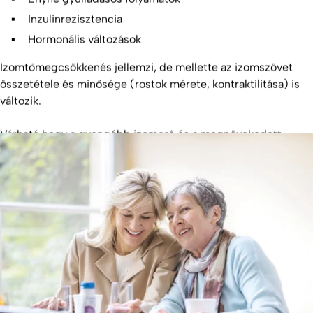
Inzulinrezisztencia
Hormonális változások
Izomtömegcsökkenés jellemzi, de mellette az izomszövet
összetétele és minősége (rostok mérete, kontraktilitása) is
változik.
Várható hogy a gyengébb izomerő és a megnövekedett
testsúly hosszabb távon jelentőskockázatot jelent
mozgáskorlátozottság
szempontjából.