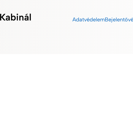
Kabinál
Adatvédelem
Bejelentőv