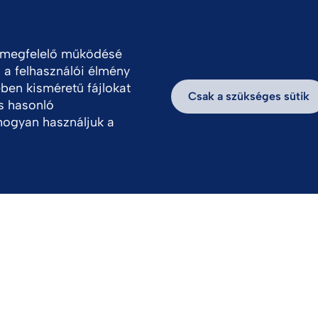
ungary
a megfelelő működésé
, a felhasználói élmény
thatóság
Hírek, információk
Dolgozz velün
ben kisméretű fájlokat
Csak a szükséges sütik
s hasonló
hogyan használjuk a