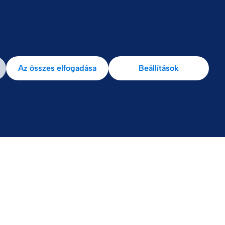
k
Ellenőrzés
Az összes elfogadása
Beállítások