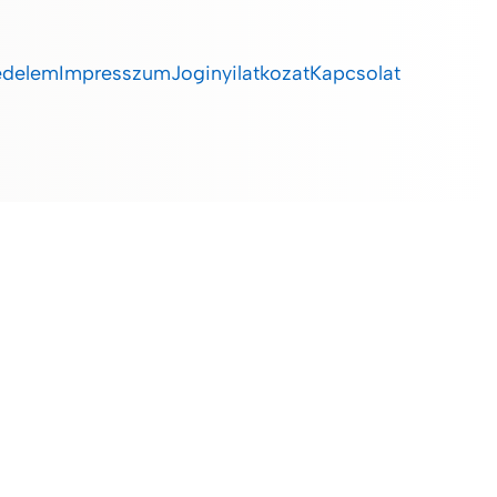
édelem
Impresszum
Joginyilatkozat
Kapcsolat