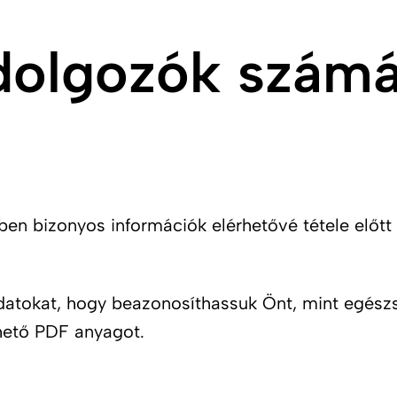
olgozók számár
en bizonyos információk elérhetővé tétele előtt 
adatokat, hogy beazonosíthassuk Önt, mint egész
thető PDF anyagot.