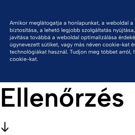
Bejelentkezés
H
Forrásközpont
Kapcsolat
Amikor meglátogatja a honlapunkat, a weboldal 
biztosítása, a lehető legjobb szolgáltatás nyújtása
Cégünkről
Portfólió
Termékek
Fenntar
javítása továbbá a weboldal optimalizálása érdeké
úgynevezett sütiket, vagy más néven cookie-kat é
technológiákat használ. Tudjon meg többet arról, 
cookie-kat.
Ellenőrzés