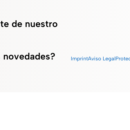
te de nuestro
s novedades?
Imprint
Aviso Legal
Prote