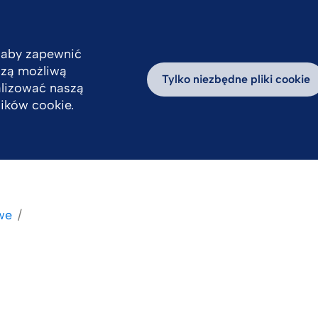
 aby zapewnić
pszą możliwą
Odpowiedzialność
Praca
Aktualności
D
Tylko niezbędne pliki cookie
alizować naszą
lików cookie.
we