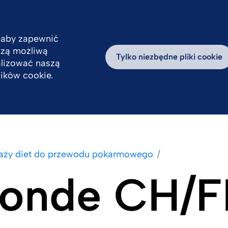
 aby zapewnić
pszą możliwą
Odpowiedzialność
Praca
Aktualności
D
Tylko niezbędne pliki cookie
alizować naszą
lików cookie.
daży diet do przewodu pokarmowego
Sonde CH/F