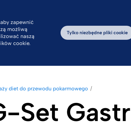
 aby zapewnić
pszą możliwą
Odpowiedzialność
Praca
Aktualności
D
Tylko niezbędne pliki cookie
alizować naszą
lików cookie.
daży diet do przewodu pokarmowego
-Set Gastr