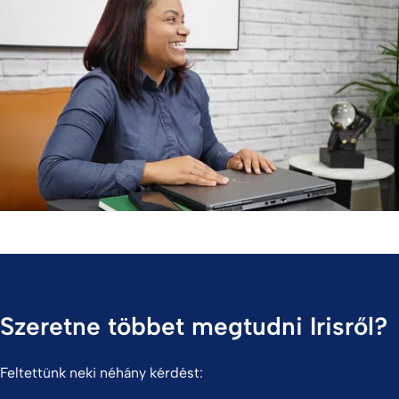
Ráadásul Iris és csoportja megtestesítik a La Casa Grande
közösségi szellemét: "Törődöm a csapatommal, ők pedig
velem és a közös céljainkkal. Ezért érjük el az
eredményeinket minden egyes nap. Igazán áldott vagyok."
Szeretne többet megtudni Irisről?
Feltettünk neki néhány kérdést: