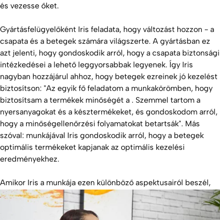
és vezesse őket.
Gyártásfelügyelőként Iris feladata, hogy változást hozzon - a
csapata és a betegek számára világszerte. A gyártásban ez
azt jelenti, hogy gondoskodik arról, hogy a csapata biztonsági
intézkedései a lehető leggyorsabbak legyenek. Így Iris
nagyban hozzájárul ahhoz, hogy betegek ezreinek jó kezelést
biztosítson: "Az egyik fő feladatom a munkakörömben, hogy
biztosítsam a termékek minőségét a . Szemmel tartom a
nyersanyagokat és a késztermékeket, és gondoskodom arról,
hogy a minőségellenőrzési folyamatokat betartsák". Más
szóval: munkájával Iris gondoskodik arról, hogy a betegek
optimális termékeket kapjanak az optimális kezelési
eredményekhez.
Amikor Iris a munkája ezen különböző aspektusairól beszél,
nem lehet nem észrevenni, hogy mennyire büszke arra, amit
csinál. "Minden nap nyolc órán keresztül lehetőségem van
arra, hogy valódi hatást gyakoroljak az emberek életére."