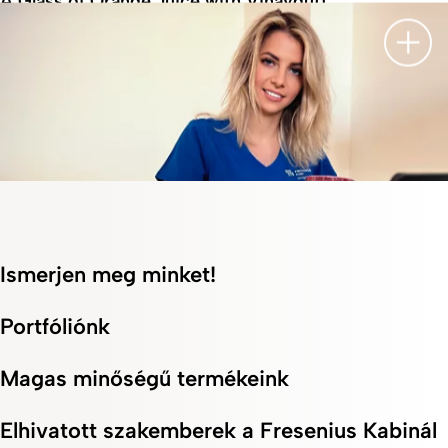
A Glass of Orange Juice with Vinaydutt
Leírá
Ismerjen meg minket!
Employee Story
An Earl Grey with Evelina
Portfóliónk
Magas minőségű termékeink
Elhivatott szakemberek a Fresenius Kabinál