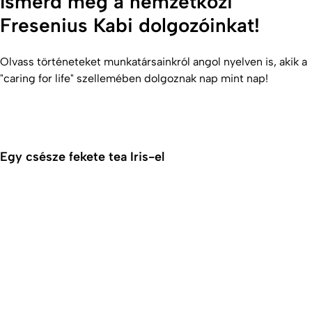
Ismerd meg a nemzetközi
Fresenius Kabi dolgozóinkat!
Olvass történeteket munkatársainkról angol nyelven is, akik a
"caring for life" szellemében dolgoznak nap mint nap!
Egy csésze fekete tea Iris-el
Leírá