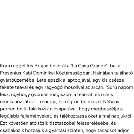
Kora reggel Iris Brujan besétál a "La Casa Grande"-ba, a
Fresenius Kabi Dominikai Köztársaságban, Hainában található
gyártóüzemébe. Letelepszik a laptopjával, egy kis csésze
fekete teával és egy ragyogó mosollyal az arcán. "Sűrű napom
lesz, úgyhogy gyorsan megiszom a teámat, és máris
munkához látok" - mondja, és rögtön belekezd. Néhány
percen belül találkozik a csapatával, hogy megbeszélje a
legújabb fejleményeket, és tájékoztassa őket a mai napjukról.
Ezt követően átöltözik tisztaszobai felszerelésébe, és
csatlakozik hozzájuk a gyártási szinten, hogy tanácsot adjon