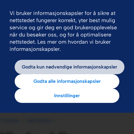
Vi bruker informasjonskapsler for å sikre at
Nav
nettstedet fungerer korrekt, yter best mulig
service og gir deg en god brukeropplevelse
når du besøker oss, og for å optimalisere
nettstedet. Les mer om hvordan vi bruker
informasjonskapsler.
Godta kun nødvendige informasjonskapsler
Godta alle informasjonskapsler
Innstillinger
Produkter
Desinfeksjon