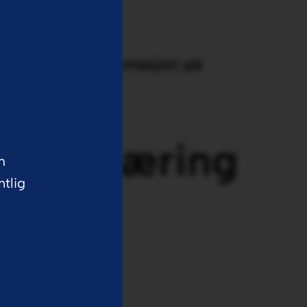
lende produktinformasjon på
ral ernæring
m
ntlig