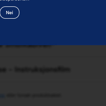
Nei
de SmofKabiven®
 - Instruksjonsfilm
ter
eller forsøk produktsøket.