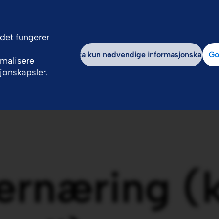
edet fungerer
hos oss
Om oss
Godta kun nødvendige informasjonskapsle
Go
imalisere
jonskapsler.
 ernæring (