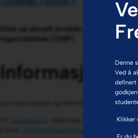
Tilbehør (poser)
Ve
Fr
Klikk på aktuelt produkt for mer informa
legemiddelsøk (DMP)
Denne si
Informasjonsma
Ved å ak
definert
godkjent
studente
Last ned brosjyrer og informasjonsmateriell som P
Klikker 
Tlf:
22 58 80 00
(tastevalg 3)
E-post:
Norway@fresenius-kabi.com
Er du h