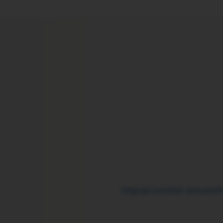
Utgiver
Juridisk ansvarsf