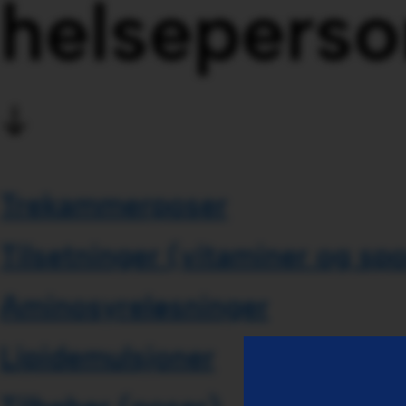
helseperso
Trekammerposer
Tilsetninger (vitaminer og spo
Aminosyreløsninger
Lipidemulsjoner