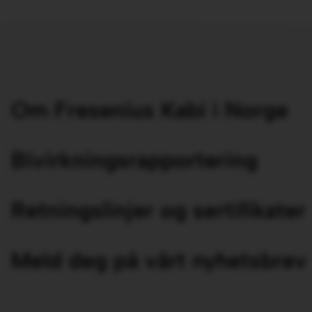
Om Fresenius Kabi i Norge
Bivirkningsrapportering
Retningslinjer og sertifikater
Meld deg på vårt nyhetsbrev