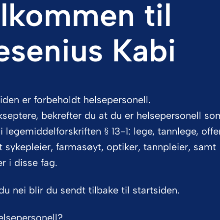
lkommen til
esenius Kabi
sjon, eller les preparatomtalen for utfyl
den er forbeholdt helsepersonell.
teriell parente
septere, bekrefter du at du er helsepersonell so
 i legemiddelforskriften § 13-1: lege, tannlege, offe
 sykepleier, farmasøyt, optiker, tannpleier, samt
r i disse fag.
DF, eller kontakt oss for bestilling.
du nei blir du sendt tilbake til startsiden.
elsepersonell?