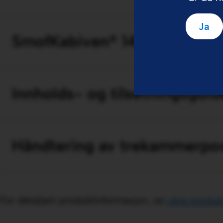
Ja
SmofKabiven® 14 varianter
Innholds- og tilsetningsgui
Håndtering av trekammerpose
For detaljert produktinformasjon, se
våre produk