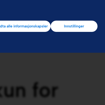
r
dta alle informasjonskapsler
Innstillinger
kun for