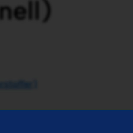
nell)
rstoffer)