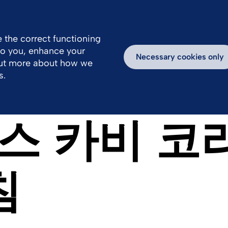
 the correct functioning
 to you, enhance your
Necessary cookies only
out more about how we
s.
스 카비 코
침