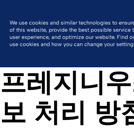
Korea
Contact
We use cookies and similar technologies to ensure
of this website, provide the best possible service
Company
Work With Us
Products
user experience, and optimize our website. Find 
use cookies and how you can change your setting
프레지니우
보 처리 방