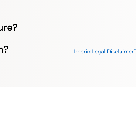
ture?
m?
Imprint
Legal Disclaimer