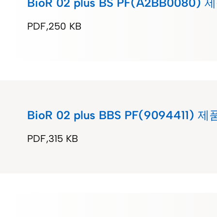
BioR 02 plus BS PF(A2BB0080
PDF
250 KB
BioR 02 plus BBS PF(9094411)
PDF
315 KB