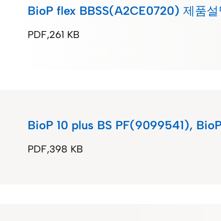
BioP flex BBSS(A2CE0720) 제품
PDF
261 KB
BioP 10 plus BS PF(9099541), B
PDF
398 KB