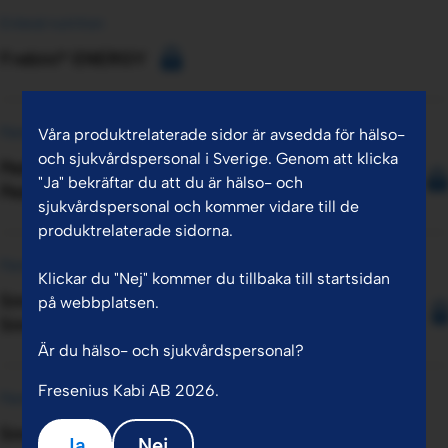
Enteral nutrition
Frebini® ENERGY
Parenteral nutrition
Våra produktrelaterade sidor är avsedda för hälso-
och sjukvårdspersonal i Sverige. Genom att klicka
Pedismof® Preterm / Pedismof® Infant /
"Ja" bekräftar du att du är hälso- och
Pedismof®
sjukvårdspersonal och kommer vidare till de
produktrelaterade sidorna.
Parenteral nutrition
Klickar du "Nej" kommer du tillbaka till startsidan
SmofKabiven® / SmofKabiven® Elektrolytfri /
på webbplatsen.
SmofKabiven® Perifer
Är du hälso- och sjukvårdspersonal?
Fresenius Kabi AB 2026.
Parenteral nutrition
SmofKabiven® extra Nitrogen
Ja
Nej