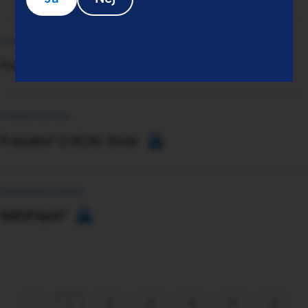
Enteral nutrition
Fresubin® JUCY Drink
Enteral nutrition
Fresubin® 2 KCAL Drink
Parenteral nutrition
SMOFlipid®
‹
1
2
3
4
5
6