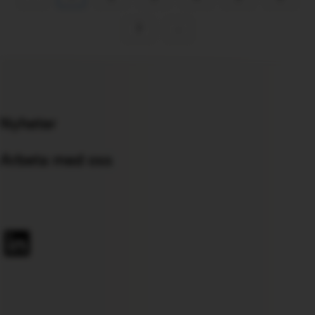
7
›
Nyheter
Arbeta med oss