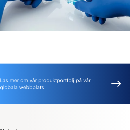
Läs mer om vår produktportfölj på vår
globala webbplats