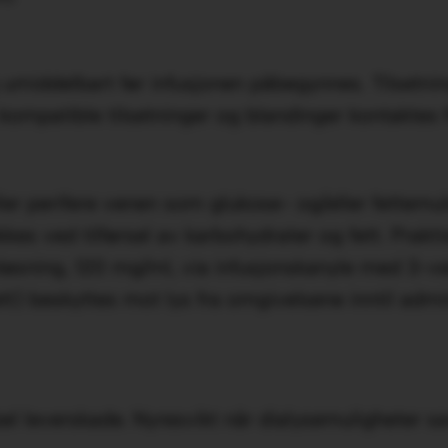
 umiddelbart før infusjonen påbegynnes. Tilsetnin
kompatible tilsetninger og blandinger kontaktes 
er perifere venen som glukose- og​/​eller fettemul
es ved tilførsel av karbohydrater og fett. Prakti
øsning, 120 mg​/​ml, via infusjonskanyle med 3-v
t) beskyttes mot lys fra omgivelsene inntil admin
el leverskade. Nyresvikt når dialysemuligheter s