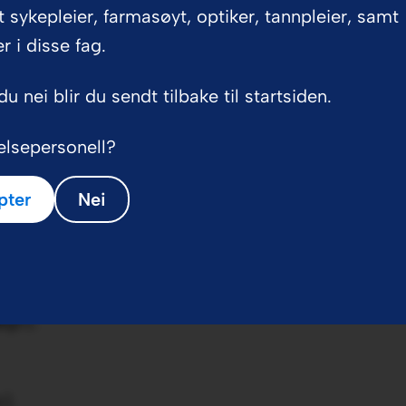
 sykepleier, farmasøyt, optiker, tannpleier, samt
inuerlig infusjon 24 timer​/​døgn.
r i disse fag.
du nei blir du sendt tilbake til startsiden.
døgn). I løpet av de første behandlingsdøgnene b
n) på den første dagen etter fødselen og økes til 38-
elsepersonell?
pter
Nei
døgn).
døgn).
n).