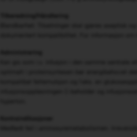
Tilberedning​/​Håndtering
Blandbarhet: Tilsetninger skal gjøres aseptisk og
dokumentert kompatibilitet. For informasjon om 
Administrering
Kan gis som i.v. infusjon i den samme sentrale ell
optimalt i proteinsyntesen bør energibehovet dekk
kompatibel fettemulsjon og f.eks. en glukoseoppl
infusjonsoppløsningen (i beholder og infusjonsset
hyperton.
Kontraindikasjoner
Medfødt feil i aminosyremetabolismen. Irreversib