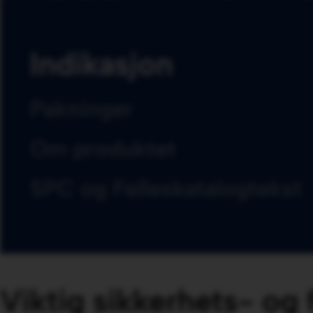
Indikasjon
Pakninger
Om produktet
SPC og Felleskatalogtekst
Viktig sikkerhets- og