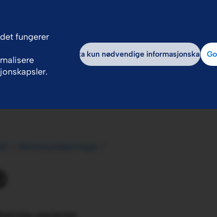
edet fungerer
hos oss
Om oss
Godta kun nødvendige informasjonskapsle
Go
imalisere
jonskapsler.
l)
Aminosyreløsninger
®
atriske pasienter.