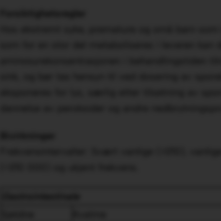
Forsiktighetsregler
Hos ekstremt syke, premature og små barn som krev
som for en stor del metaboliseres i leveren kan 
aminosyrekonsentrasjonen i behandlingstiden tilrå
sink, og bør tas hensyn til ved dosering av spor
eksponeres for lys, særlig etter tilsetning av spor
dannelse av peroksider og andre nedbrytningspro
Bivirkninger
Frekvensintervaller: Svært vanlige (≥1​/​10), vanlige 
(<1/10 000) og ukjent frekvens.
Gastrointestinale
Sjeldne
Kvalme