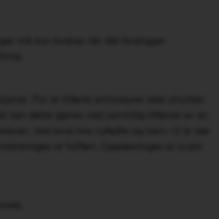
ger må kun foretas når det foreligger
firma.
sjoner. For at tilførte aminosyrer skal utnyttes
sk kan dette gjøres ved samtidig tilførsel av en
eiskran. Ved bruk hos nyfødte og barn <2 år bør
istreringen er fullført. Oppløsningen er svakt
avnes.