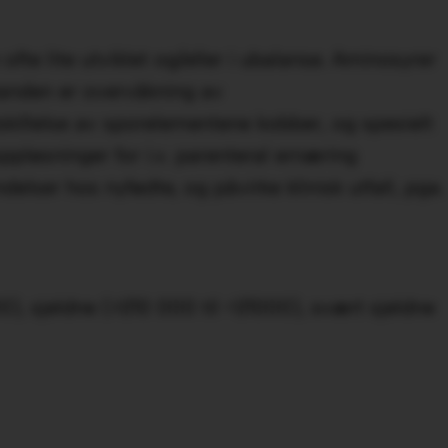
e lite utviklet og​/​eller i ubalanse. Aminosyrer
standen er overvåkning av
tskillelse av sporelementene kobber, og spesielt
ppløsninger for i.v. parenteral ernæring
ndelser hos nyfødte, og påvirke klinisk utfall, pga.
100), sjeldne (≥1/10 000 til <1​/​1000), svært sjeldne