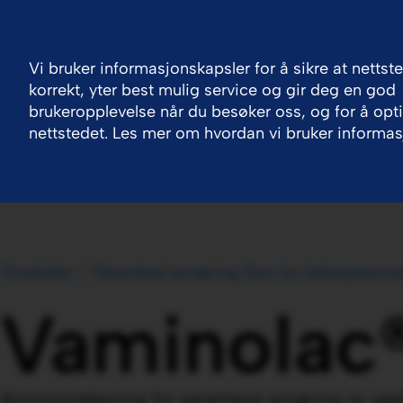
Norway
Kontakt oss
Vi bruker informasjonskapsler for å sikre at nettst
korrekt, yter best mulig service og gir deg en god
Våre forretningsområder
Produkter
Jobb 
brukeropplevelse når du besøker oss, og for å opt
nettstedet. Les mer om hvordan vi bruker informas
Produkter
Parenteral ernæring (kun for helsepersonel
Vaminolac
Aminosyreløsning for parenteral ernæring av pedi