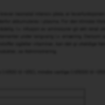
er neonatal intensiv pleie, er leverfunksjonen oft
derfor akkumuleres i plasma. For den kliniske til
delig. I.v. infusjon av aminosyrer gir økt renal u
elementer under langvarig i.v. ernæring. Dersom o
stoffer og​/​eller vitaminer, kan det gi uheldige he
dukter, se Administrering.
(≥1/100 til <1​/​10), mindre vanlige (≥1/1000 til <1​/​