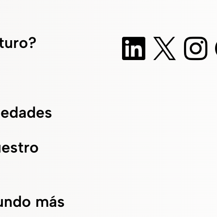
uturo?
vedades
uestro
undo más