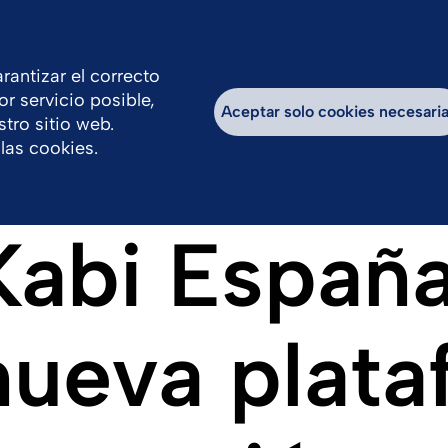
rantizar el correcto
or servicio posible,
Compromiso social y sostenibilidad
Traba
Aceptar solo cookies necesari
tro sitio web.
las cookies.
Kabi España
nueva plat