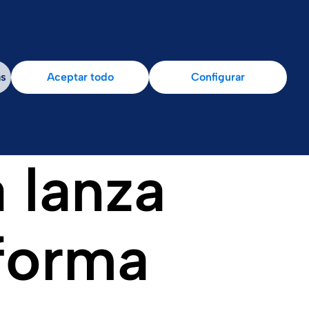
ja con nosotros
Sala de prensa
as
Aceptar todo
Configurar
 lanza
aforma