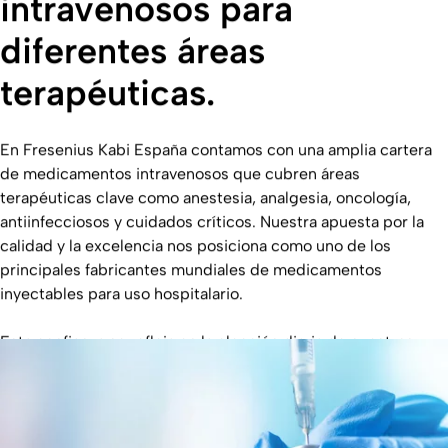
intravenosos para
diferentes áreas
terapéuticas.
En Fresenius Kabi España contamos con una amplia cartera
de medicamentos intravenosos que cubren áreas
terapéuticas clave como anestesia, analgesia, oncología,
antiinfecciosos y cuidados críticos. Nuestra apuesta por la
calidad y la excelencia nos posiciona como uno de los
principales fabricantes mundiales de medicamentos
inyectables para uso hospitalario.
Esta confianza se refleja en la elección diaria de nuestros
productos por parte de los profesionales sanitarios, que los
utilizan para garantizar tratamientos seguros y eficaces en
los momentos más decisivos de la atención clínica.