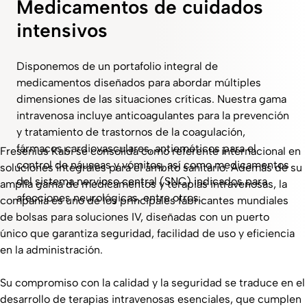
Medicamentos de cuidados
intensivos
Disponemos de un portafolio integral de
medicamentos diseñados para abordar múltiples
dimensiones de las situaciones críticas. Nuestra gama
intravenosa incluye anticoagulantes para la prevención
y tratamiento de trastornos de la coagulación,
fármacos cardiovasculares, antieméticos para el
Fresenius Kabi se consolida como referente internacional en
control de náuseas y vómitos, así como medicamentos
soluciones integrales para el ámbito sanitario. Además de su
del sistema nervioso central (SNC) indicados para
amplia gama de medicamentos y terapias intravenosas, la
afecciones neurológicas, entre otros.
compañía es uno de los principales fabricantes mundiales
de bolsas para soluciones IV, diseñadas con un puerto
único que garantiza seguridad, facilidad de uso y eficiencia
en la administración.
Su compromiso con la calidad y la seguridad se traduce en el
desarrollo de terapias intravenosas esenciales, que cumplen