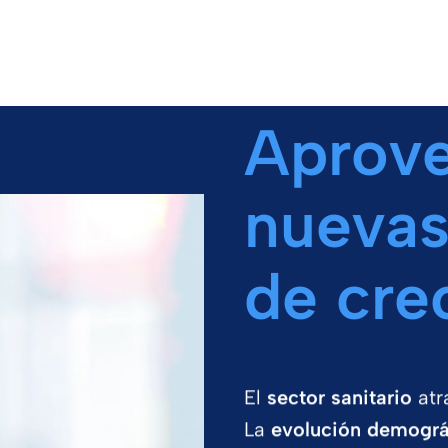
Aprove
nuevas
de cre
El
sector sanitario
atr
La
evolución demográ