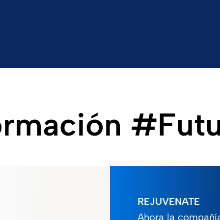
ormación #Futu
REJUVENATE
Ahora la compañí