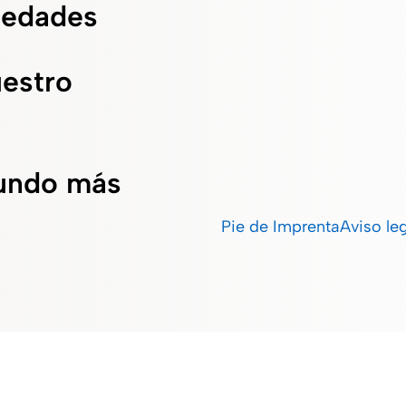
vedades
uestro
undo más
Pie de Imprenta
Aviso le