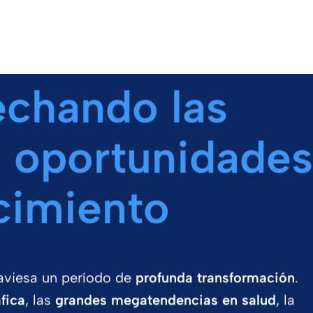
chando las
 oportunidades
cimiento
aviesa un período de
profunda transformación
.
fica
, las
grandes megatendencias en salud
, la