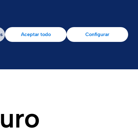
ja con nosotros
Sala de prensa
as
Aceptar todo
Configurar
turo