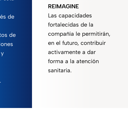
REIMAGINE
Las capacidades
vés de
fortalecidas de la
compañía le permitirán,
tos de
en el futuro, contribuir
iones
activamente a dar
 y
forma a la atención
sanitaria.
.