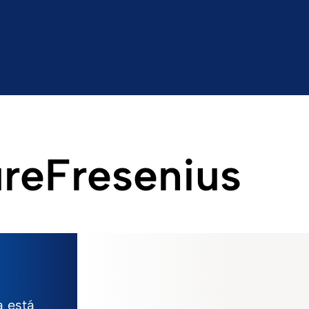
reFresenius
a está