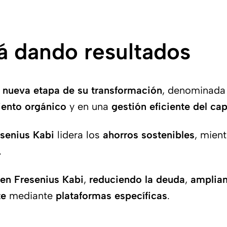
á dando resultados
a
nueva etapa de su transformación
, denominad
iento orgánico
y en una
gestión eficiente del cap
senius Kabi
lidera los
ahorros sostenibles
, mien
.
en Fresenius Kabi
,
reduciendo la deuda
,
amplian
te
mediante
plataformas específicas
.