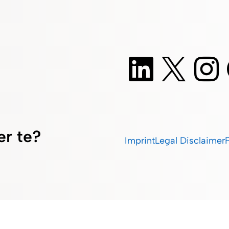
er te?
Imprint
Legal Disclaimer