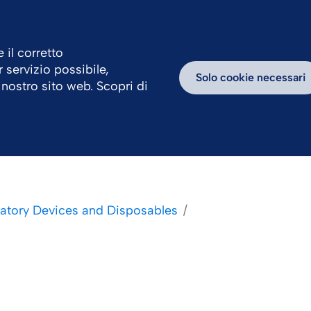
 il corretto
r servizio possibile,
avora con Noi
Centro News
Blog
Solo cookie necessari
 nostro sito web. Scopri di
atory Devices and Disposables