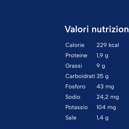
Valori nutrizion
Calorie
229 kcal
Proteine
1,9 g
Grassi
9 g
Carboidrati
35 g
Fosforo
43 mg
Sodio
24,2 mg
Potassio
104 mg
Sale
1,4 g