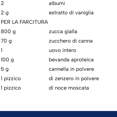
2
albumi
2 g
estratto di vaniglia
PER LA FARCITURA
800 g
zucca gialla
70 g
zucchero di canna
1
uovo intero
100 g
bevanda aproteica
5 g
cannella in polvere
1 pizzico
di zenzero in polvere
1 pizzico
di noce moscata