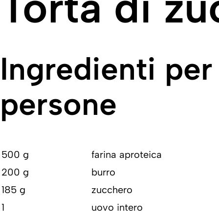
Torta di zu
Ingredienti per
persone
500 g
farina aproteica
200 g
burro
185 g
zucchero
1
uovo intero