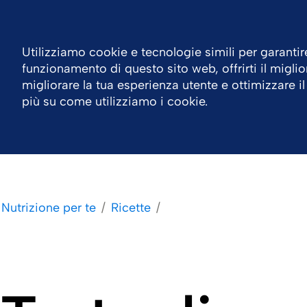
Italia
Contatti
Centro Risorse
Utilizziamo cookie e tecnologie simili per garantire
funzionamento di questo sito web, offrirti il miglio
Azienda
Aree Terapeutiche
Prodotti
L
migliorare la tua esperienza utente e ottimizzare il
più su come utilizziamo i cookie.
Nutrizione per te
Ricette