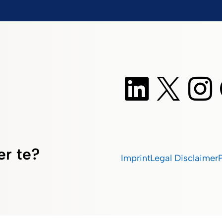
er te?
Imprint
Legal Disclaimer