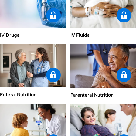
IV Drugs
IV Fluids
Enteral Nutrition
Parenteral Nutrition