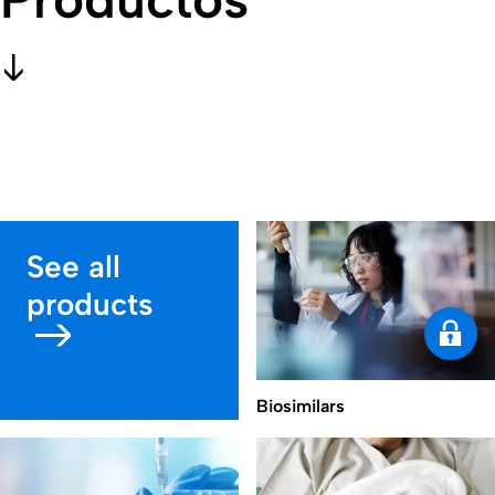
See all
products
Biosimilars