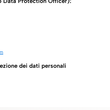
o Data Protection Officer):
om
tezione dei dati personali