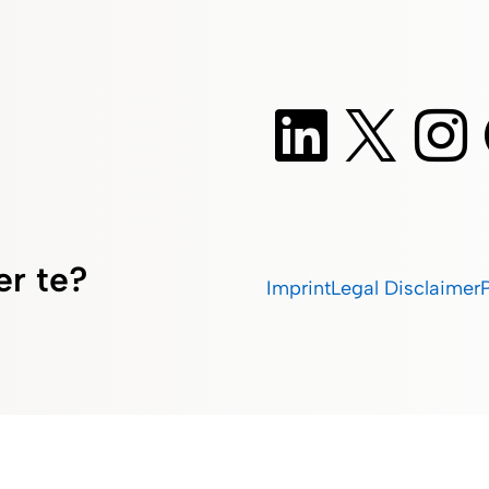
er te?
Imprint
Legal Disclaimer