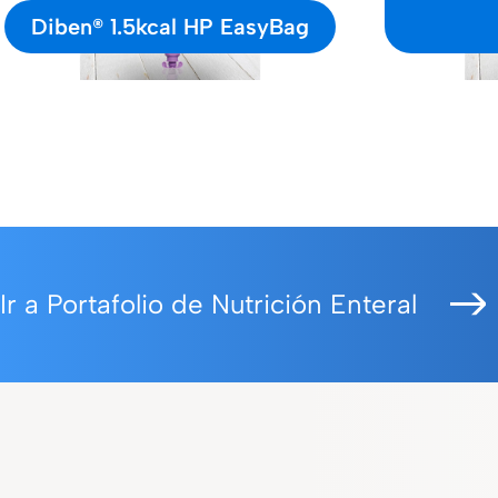
Diben® 1.5kcal HP EasyBag
Ir a Portafolio de Nutrición Enteral