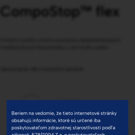
CompoStop™ flex
Filtračný systém určený na prípravu deleukotizovaných
trombocytových koncentrátov z až 6 buffy coatov.
Upozornenie: Ide o ilustračný obrázok.
Beriem na vedomie, že tieto internetové stránky
obsahujú informácie, ktoré sú určené iba
poskytovateľom zdravotnej starostlivosti podľa
zákonač. 578/2004 Z.z. o poskytovateľoch