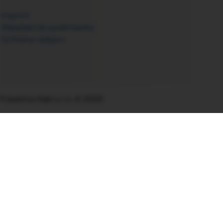
Imprint
Všeobecné podmienky
Ochrana údajov
Fresenius Kabi s.r.o. © 2025