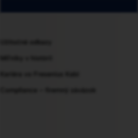
Užitočné odkazy
Míľniky v histórii
Kariéra vo Fresenius Kabi
Compliance – firemný záväzok