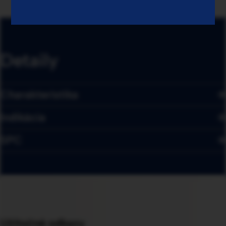
Detaily
Charakteristika
Indikácia
SPC
Užitočné odkazy