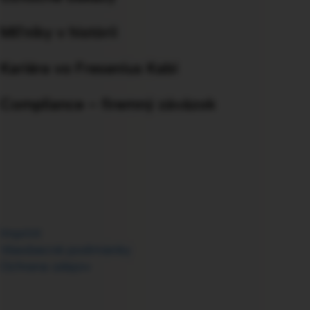
Míľniky v histórii
Kariéra vo Fresenius Kabi
Compliance – firemný záväzok
Imprint
Všeobecné podmienky
Ochrana údajov