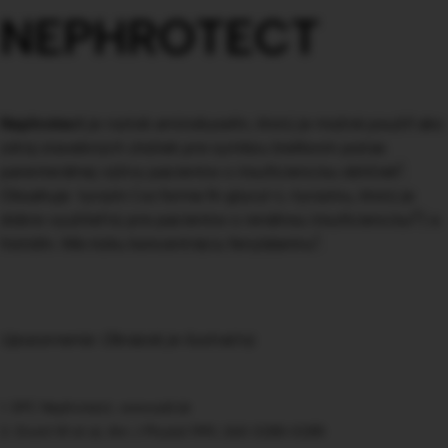
NEPHROTECT
Nephrotect
je roztok aminokyselín, ktorý je možné použiť ako
zdroj stavebných zložiek pre syntézu bielkovín počas
1
parenterálnej výživy pacientov s insuficienciou obličiek
.
Obsahuje tyrozín (vo forme N-glycyl-L-tyrozínu, ktorý je
2
dobre využiteľný pre pacientov s renálnou insuficienciou
) a
1
histidín. Má nízku koncentráciu fenylalanínu
.
Upozornenie: Obrázok je ilustračný.
1. SPC Nephrotect, www.sukl.sk
2. Druml W et al, Am J Physiol 1991; 260: E280-E285