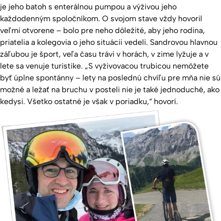
je jeho batoh s enterálnou pumpou a výživou jeho
každodenným spoločníkom. O svojom stave vždy hovoril
veľmi otvorene – bolo pre neho dôležité, aby jeho rodina,
priatelia a kolegovia o jeho situácii vedeli. Sandrovou hlavnou
záľubou je šport, veľa času trávi v horách, v zime lyžuje a v
lete sa venuje turistike. „S vyživovacou trubicou nemôžete
byť úplne spontánny – lety na poslednú chvíľu pre mňa nie sú
možné a ležať na bruchu v posteli nie je také jednoduché, ako
kedysi. Všetko ostatné je však v poriadku,“ hovorí.