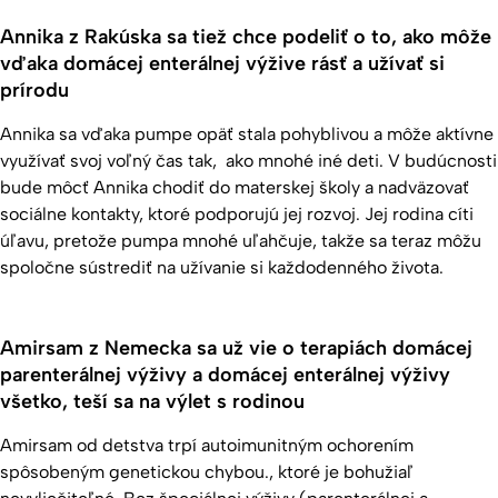
Annika z Rakúska sa tiež chce podeliť o to, ako môže
vďaka domácej enterálnej výžive rásť a užívať si
prírodu
Annika sa vďaka pumpe opäť stala pohyblivou a môže aktívne
využívať svoj voľný čas tak, ako mnohé iné deti. V budúcnosti
bude môcť Annika chodiť do materskej školy a nadväzovať
sociálne kontakty, ktoré podporujú jej rozvoj. Jej rodina cíti
úľavu, pretože pumpa mnohé uľahčuje, takže sa teraz môžu
spoločne sústrediť na užívanie si každodenného života.
Amirsam z Nemecka sa už vie o terapiách domácej
parenterálnej výživy a domácej enterálnej výživy
všetko, teší sa na výlet s rodinou
Amirsam od detstva trpí autoimunitným ochorením
spôsobeným genetickou chybou., ktoré je bohužiaľ