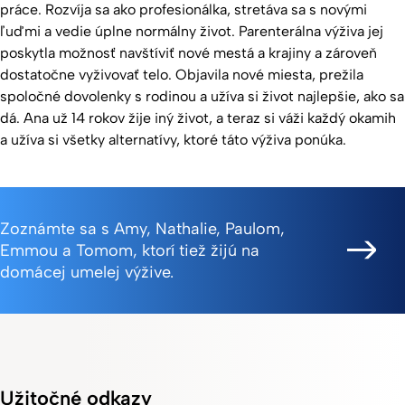
práce. Rozvíja sa ako profesionálka, stretáva sa s novými
ľuďmi a vedie úplne normálny život. Parenterálna výživa jej
poskytla možnosť navštíviť nové mestá a krajiny a zároveň
dostatočne vyživovať telo. Objavila nové miesta, prežila
spoločné dovolenky s rodinou a užíva si život najlepšie, ako sa
dá. Ana už 14 rokov žije iný život, a teraz si váži každý okamih
a užíva si všetky alternatívy, ktoré táto výživa ponúka.
Zoznámte sa s Amy, Nathalie, Paulom,
Emmou a Tomom, ktorí tiež žijú na
domácej umelej výžive.
Užitočné odkazy