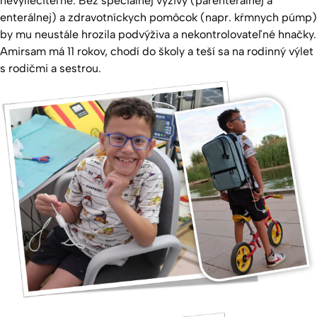
nevyliečiteľné. Bez špeciálnej výživy (parenterálnej a
enterálnej) a zdravotníckych pomôcok (napr. kŕmnych púmp)
by mu neustále hrozila podvýživa a nekontrolovateľné hnačky.
Amirsam má 11 rokov, chodí do školy a teší sa na rodinný výlet
s rodičmi a sestrou.