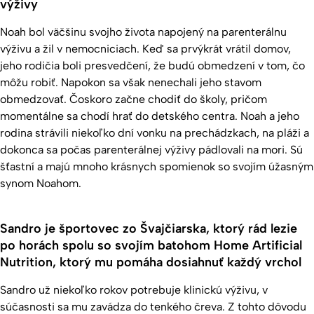
výživy
Noah bol väčšinu svojho života napojený na parenterálnu
výživu a žil v nemocniciach. Keď sa prvýkrát vrátil domov,
jeho rodičia boli presvedčení, že budú obmedzení v tom, čo
môžu robiť. Napokon sa však nenechali jeho stavom
obmedzovať. Čoskoro začne chodiť do školy, pričom
momentálne sa chodí hrať do detského centra. Noah a jeho
rodina strávili niekoľko dní vonku na prechádzkach, na pláži a
dokonca sa počas parenterálnej výživy pádlovali na mori. Sú
šťastní a majú mnoho krásnych spomienok so svojím úžasným
synom Noahom.
Sandro je športovec zo Švajčiarska, ktorý rád lezie
po horách spolu so svojím batohom Home Artificial
Nutrition, ktorý mu pomáha dosiahnuť každý vrchol
Sandro už niekoľko rokov potrebuje klinickú výživu, v
súčasnosti sa mu zavádza do tenkého čreva. Z tohto dôvodu