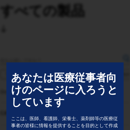
すべての製品
あなたは医療従事者向
Transfusion Medicine and Cell Therapies
7
Enteral Nutr
けのページに入ろうと
Showing 8 out of 12 results
しています
CATSmart
ここは、医師、看護師、栄養士、薬剤師等の医療従
事者の皆様に情報を提供することを目的として作成