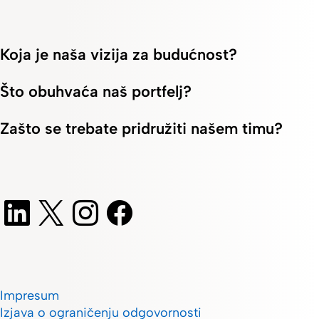
Koja je naša vizija za budućnost?
Što obuhvaća naš portfelj?
Zašto se trebate pridružiti našem timu?
Impresum
Izjava o ograničenju odgovornosti