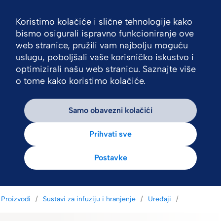
Koristimo kolačiće i slične tehnologije kako
Nav
bismo osigurali ispravno funkcioniranje ove
web stranice, pružili vam najbolju moguću
uslugu, poboljšali vaše korisničko iskustvo i
optimizirali našu web stranicu. Saznajte više
o tome kako koristimo kolačiće.
Samo obavezni kolačići
Prihvati sve
Postavke
Proizvodi
Sustavi za infuziju i hranjenje
Uređaji