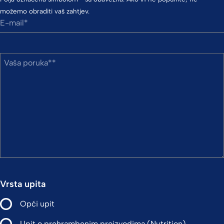
možemo obraditi vaš zahtjev.
E-mail
Vaša poruka*
Vrsta upita
Opći upit
Upit o prehrambenim proizvodima (Nutrition)