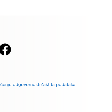
ičenju odgovornosti
Zaštita podataka