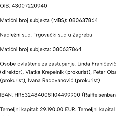
OIB: 43007220940
Matični broj subjekta (MBS): 080637864
Nadležni sud: Trgovački sud u Zagrebu
Matični broj subjekta: 080637864
Osobe ovlaštene za zastupanje: Linda Franičevi
(direktor), Vlatka Krepelnik (prokurist), Petar Ob
(prokurist), Ivana Radovanović (prokurist)
IBAN: HR6324840081104499900 (Raiffeisenbank
Temeljni kapital: 29.190,00 EUR. Temeljni kapital