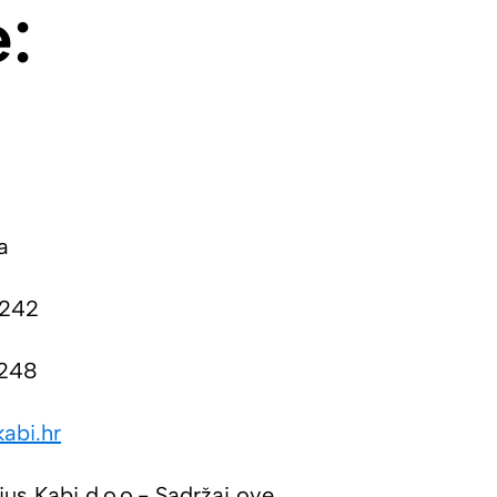
:
a
 242
 248
abi.hr​
us Kabi d.o.o.- Sadržaj ove