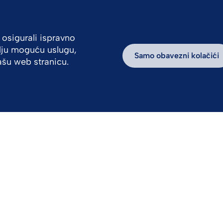
 osigurali ispravno
olju moguću uslugu,
ivne priče
Održivost
Samo obavezni kolačići
našu web stranicu.