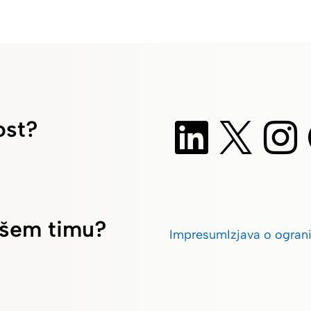
ost?
našem timu?
Impresum
Izjava o ogran