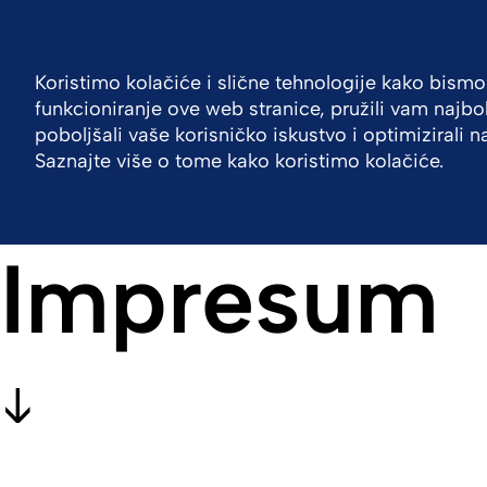
Croatia
Kontaktirajte nas
Koristimo kolačiće i slične tehnologije kako bismo
funkcioniranje ove web stranice, pružili vam najb
Tvrtka
Portfelj
Radite s nama
Inspirat
poboljšali vaše korisničko iskustvo i optimizirali 
Saznajte više o tome kako koristimo kolačiće.
Impresum