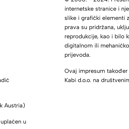
internetske stranice i n
slike i grafički element
prava su pridržana, uklj
reprodukcije, kao i bilo 
digitalnom ili mehaničko
prijevoda.
ć
Ovaj impresum također v
adić
Kabi d.o.o. na društveni
 Austria)
 uplaćen u