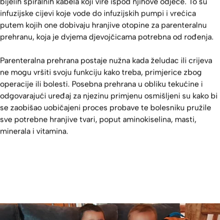
bijelih spiralnih kabela koji vire ispod njihove odjeće. To su
infuzijske cijevi koje vode do infuzijskih pumpi i vrećica
putem kojih one dobivaju hranjive otopine za parenteralnu
prehranu, koja je dvjema djevojčicama potrebna od rođenja.
Parenteralna prehrana postaje nužna kada želudac ili crijeva
ne mogu vršiti svoju funkciju kako treba, primjerice zbog
operacije ili bolesti. Posebna prehrana u obliku tekućine i
odgovarajući uređaj za njezinu primjenu osmišljeni su kako bi
se zaobišao uobičajeni proces probave te bolesniku pružile
sve potrebne hranjive tvari, poput aminokiselina, masti,
minerala i vitamina.