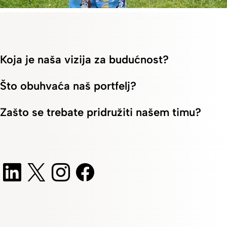
Priča pacijenta
Živjeti život punim plućima zahvaljujući umjetnoj
prehrani
Koja je naša vizija za budućnost?
Što obuhvaća naš portfelj?
Zašto se trebate pridružiti našem timu?