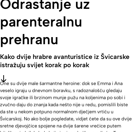
Odrastanje uz
parenteralnu
prehranu
Kako dvije hrabre avanturistice iz Švicarske
istražuju svijet korak po korak
One su dvije male šarmantne heroine: dok se Emma i Ana
veselo igraju u dnevnom boravku, s radoznalošću gledaju
svoje igračke ili brzinom munje pužu na koljenima po sobi i
zvučno daju do znanja kada nešto nije u redu, pomislili biste
da ste u nekom potpuno normalnom dječjem vrtiću u
Švicarskoj. No ako bolje pogledate, vidjet ćete da su ove dvije
sretne djevojčice spojene na dvije šarene vrećice putem