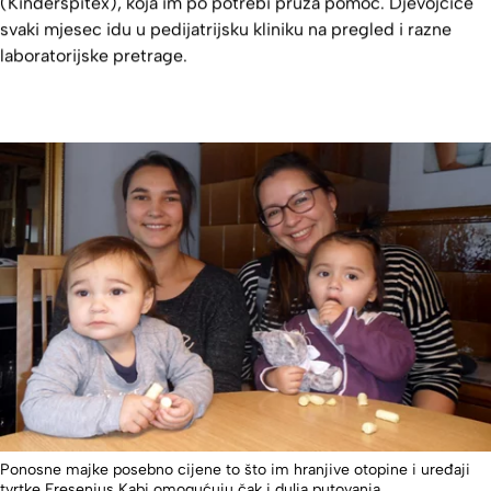
(Kinderspitex), koja im po potrebi pruža pomoć. Djevojčice
svaki mjesec idu u pedijatrijsku kliniku na pregled i razne
laboratorijske pretrage.
Ponosne majke posebno cijene to što im hranjive otopine i uređaji
tvrtke Fresenius Kabi omogućuju čak i dulja putovanja.