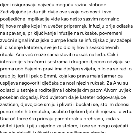
djeci osiguravaju najveću moguću razinu slobode.
Zadivljujuće je da njih dvije ove svoje okolnosti i sve
posljedične implikacije vide kao nešto sasvim normalno.
Njihove majke koje im uvečer pripremaju infuziju prije odlaska
na spavanje, priključivanje infuzije na ruksake, povremeni
zvučni signal infuzijske pumpe kada se infuzijska cijev začepi
ili čišćenje katetera, sve je to dio njihovih svakodnevnih
rituala. Ana već može sama staviti ruksak na leđa. Čak i
interakcije s braćom i sestrama i drugom djecom odvijaju se
prema uobičajenim pravilima dječjeg svijeta, bilo da se radi o
grubljoj igri ili pak o Emmi, koja kao prava mala šarmerica
uspijeva nagovoriti dječaka da nosi njezin ruksak. Za Anu su
odlasci u šetnje s roditeljima i obiteljskim psom Aivom uvijek
poseban događaj. Pod uvjetom da je kateter odgovarajuće
zaštićen, djevojčice smiju i plivati i bućkati se, što im donosi
puno sretnih trenutaka, osobito tijekom ljetnih mjeseci u vrtu.
Unatoč tome što primaju parenteralnu prehranu, kada s
obitelji jedu i piju zajedno za stolom, i one se mogu osjećati
kao dio obitelji i uživati u svom omiljenom obroku.