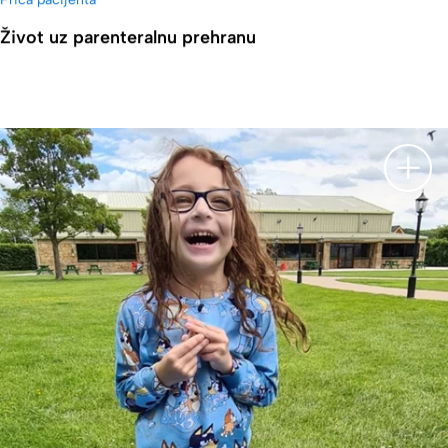
Život uz parenteralnu prehranu
Prika