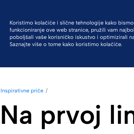
Croatia
Kontaktirajte nas
Koristimo kolačiće i slične tehnologije kako bismo
funkcioniranje ove web stranice, pružili vam najb
Tvrtka
Portfelj
Radite s nama
Inspirat
poboljšali vaše korisničko iskustvo i optimizirali 
Saznajte više o tome kako koristimo kolačiće.
Inspirativne priče
Na prvoj lin