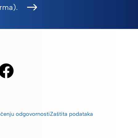
arma).
ičenju odgovornosti
Zaštita podataka