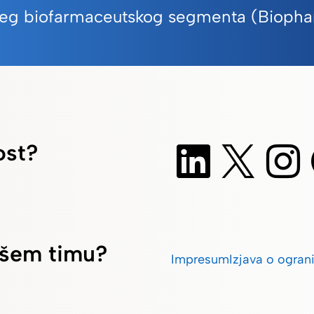
 našeg biofarmaceutskog segmenta (Bioph
ost?
našem timu?
Impresum
Izjava o ogran