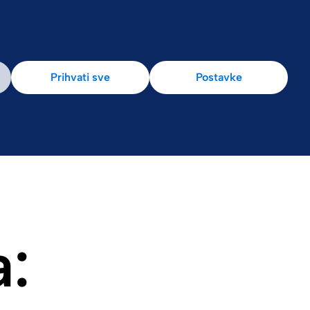
Prihvati sve
Postavke
a: