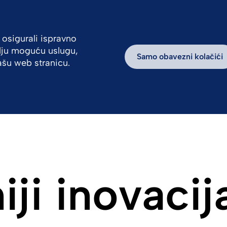
 osigurali ispravno
olju moguću uslugu,
ivne priče
Održivost
Samo obavezni kolačići
našu web stranicu.
iji inovacij