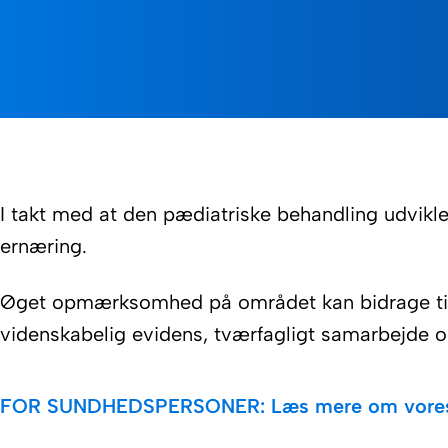
I takt med at den pædiatriske behandling udvikler
ernæring.
Øget opmærksomhed på området kan bidrage til, 
videnskabelig evidens, tværfagligt samarbejde og
FOR SUNDHEDSPERSONER: Læs mere om vores pr