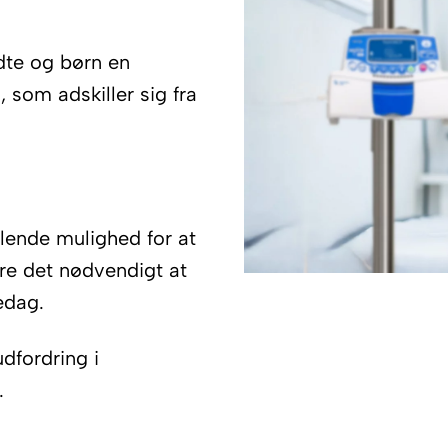
dte og børn en
 som adskiller sig fra
lende mulighed for at
re det nødvendigt at
edag.
dfordring i
.