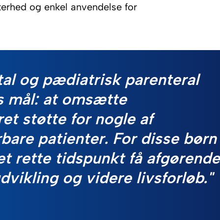
kkerhed og enkel anvendelse for
al og pædiatrisk parenteral
s mål: at omsætte
et støtte for nogle af
are patienter. For disse børn
t rette tidspunkt få afgørende
dvikling og videre livsforløb."