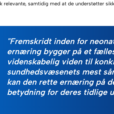
isk relevante, samtidig med at de understøtter si
"Fremskridt inden for neonat
ernæring bygger på et fælle
videnskabelig viden til konkr
sundhedsvæsenets mest sårb
kan den rette ernæring på de
betydning for deres tidlige u