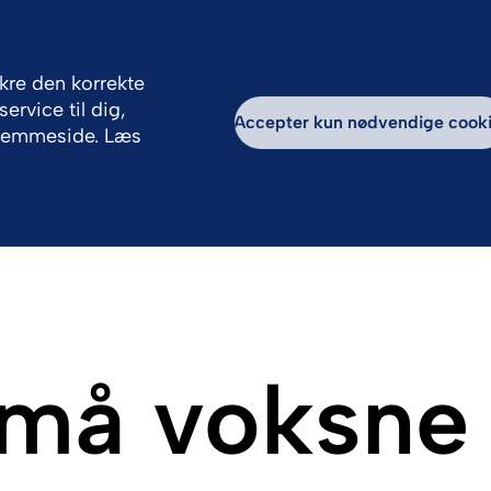
Denmark
erialer
Kontakt
ikre den korrekte
rvice til dig,
ndhedsperson
Patient
Accepter kun nødvendige cook
hjemmeside. Læs
små voksne