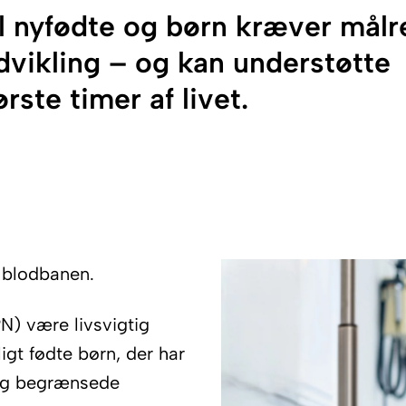
il nyfødte og børn kræver målr
vikling – og kan understøtte
rste timer af livet.
 blodbanen.
N) være livsvigtig
ligt fødte børn, der har
 og begrænsede