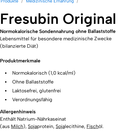
Produkte
Medizinische Ernährung
Fresubin Original
Normokalorische Sondennahrung ohne Ballaststoffe
Lebensmittel für besondere medizinische Zwecke
(bilanzierte Diät)
Produktmerkmale
Normokalorisch (1,0 kcal/ml)
Ohne Ballaststoffe
Laktosefrei, glutenfrei
Verordnungsfähig
Allergenhinweis
Enthält Natrium-Nährkaseinat
(aus
Milch
),
Soja
protein,
Soja
lecithine,
Fisch
öl.