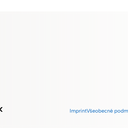
k
Imprint
Všeobecné podm