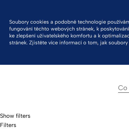
Czech Republic
Kontakt
Soubory cookies a podobné technologie používáme
fungování těchto webových stránek, k poskytování 
Společnost
Naše produkty
VPOIS
Odp
ke zlepšení uživatelského komfortu a k optimaliz
stránek. Zjistěte více informací o tom, jak soubo
Show filters
Filters