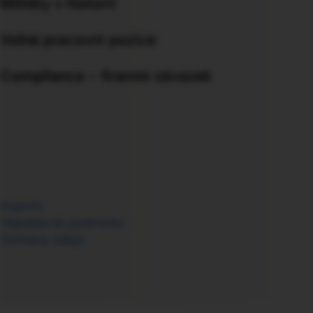
Milníky v historii
Volné pracovní pozice
Compliance - firemní závazek
Imprint
Všeobecné podmínky
Ochrana údajů