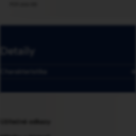
PDF
666 KB
Detaily
Charakteristika
Užitečné odkazy