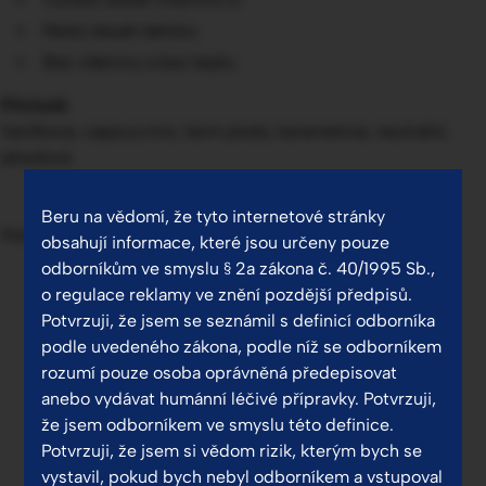
Nízký obsah laktózy
Bez vlákniny a bez lepku
Příchutě
Vanilková, cappuccino, lesní plody, karamelová, neutrální,
jahodová
Beru na vědomí, že tyto internetové stránky
Potravina pro zvláštní lékařské účely.
obsahují informace, které jsou určeny pouze
odborníkům ve smyslu § 2a zákona č. 40/1995 Sb.,
o regulace reklamy ve znění pozdější předpisů.
Potvrzuji, že jsem se seznámil s definicí odborníka
podle uvedeného zákona, podle níž se odborníkem
rozumí pouze osoba oprávněná předepisovat
anebo vydávat humánní léčivé přípravky. Potvrzuji,
že jsem odborníkem ve smyslu této definice.
Potvrzuji, že jsem si vědom rizik, kterým bych se
vystavil, pokud bych nebyl odborníkem a vstupoval