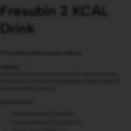
Fresubin 2 KCAL
Drink
Při zvýšené potřebě energie a bílkovin
Indikace
Pro řízenou dietní výživu při malnutrici nebo jejím riziku,
zejména při zvýšené potřebě energie a bílkovin nebo při
omezeném příjmu tekutin
Charakteristika
Vysokokalorický (2,0 kcal/ml)
Vysokoproteinový (20 g/200 ml)
Vysoký obsah vitaminu D