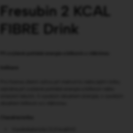
Fresubin 2 KCAL
FIBRE Drink
Při zvýšené potřebě energie a bílkovin s vlákninou
Indikace
Pro řízenou dietní výživu při malnutrici nebo jejím riziku,
zejména při zvýšené potřebě energie a bílkovin nebo
omezení tekutin. S vysokým obsahem energie, s vysokým
obsahem bílkovin a s vlákninou.
Charakteristika
Vysokokalorický (2,0 kcal/ml)