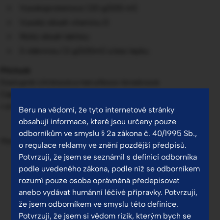
Vysokoproteinový (20 g/200 ml)
Vysoký obsah vitaminu D
Nízký obsah laktózy
S vlákninou (3 g/200ml) a bez lepku
Příchutě
Dostupné citrónová a meruňkovo-broskvová
Cappuccino, čokoládová a vanilková budou uvedeny
v průběhu roku 2025.
Beru na vědomí, že tyto internetové stránky
obsahují informace, které jsou určeny pouze
odborníkům ve smyslu § 2a zákona č. 40/1995 Sb.,
Potravina pro zvláštní lékařské účely.
o regulace reklamy ve znění pozdější předpisů.
Potvrzuji, že jsem se seznámil s definicí odborníka
podle uvedeného zákona, podle níž se odborníkem
rozumí pouze osoba oprávněná předepisovat
anebo vydávat humánní léčivé přípravky. Potvrzuji,
že jsem odborníkem ve smyslu této definice.
Potvrzuji, že jsem si vědom rizik, kterým bych se