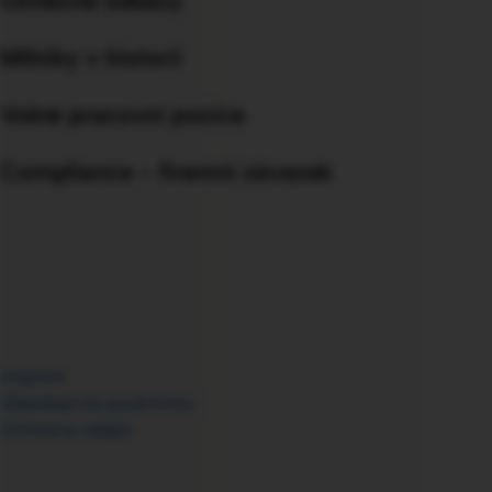
Užitečné odkazy
Milníky v historii
Volné pracovní pozice
Compliance - firemní závazek
Imprint
Všeobecné podmínky
Ochrana údajů