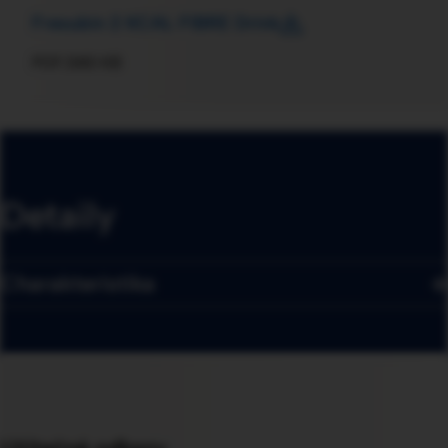
Fresubin 2 KCAL FIBRE Drink
PDF
580 KB
Detaily
Charakteristika