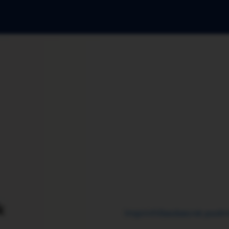
k
Imprint
Všeobecné podm