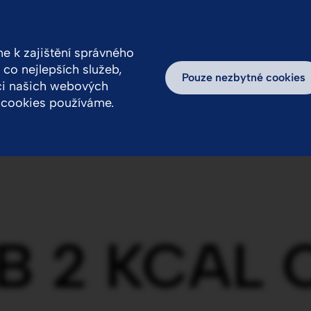
 k zajištění správného
co nejlepších služeb,
ovědnost
Kariéra
Inspirativní příběhy
Pouze nezbytné cookies
aci našich webových
ry cookies používáme.
DB 2 KCAL 