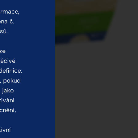
ormace,
na č.
sů.
ze
éčivé
efinice.
l, pokud
 jako
ívání
cnění,
ivní