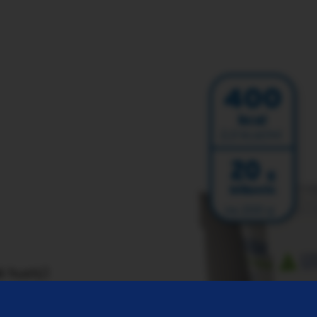
ě hustý)