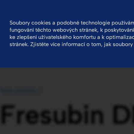
Czech Republic
Kontakt
Soubory cookies a podobné technologie používáme
fungování těchto webových stránek, k poskytování 
Společnost
Naše produkty
VPOIS
Odp
ke zlepšení uživatelského komfortu a k optimaliz
stránek. Zjistěte více informací o tom, jak soubo
Naše produkty
Fresubin 