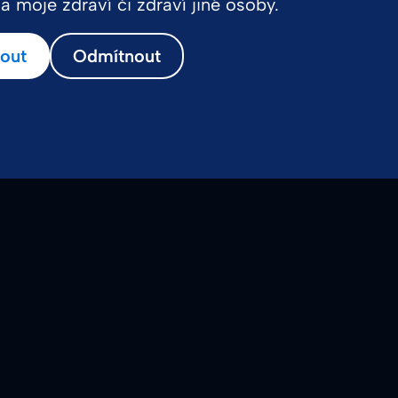
 moje zdraví či zdraví jiné osoby.
mout
Odmítnout