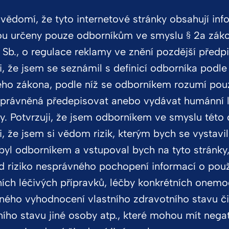
vědomí, že tyto internetové stránky obsahují inf
meruňkovo-broskvová
sou určeny pouze odborníkům ve smyslu § 2a záko
Sb., o regulace reklamy ve znění pozdější předpi
i, že jsem se seznámil s definicí odborníka podle
ho zákona, podle níž se odborníkem rozumí pou
právněná předepisovat anebo vydávat humánní l
y. Potvrzuji, že jsem odborníkem ve smyslu této d
i, že jsem si vědom rizik, kterým bych se vystavi
byl odborníkem a vstupoval bych na tyto stránky,
ad riziko nesprávného pochopení informací o použ
ních léčivých přípravků, léčby konkrétních onemo
ného vyhodnocení vlastního zdravotního stavu či
ího stavu jiné osoby atp., které mohou mít negat