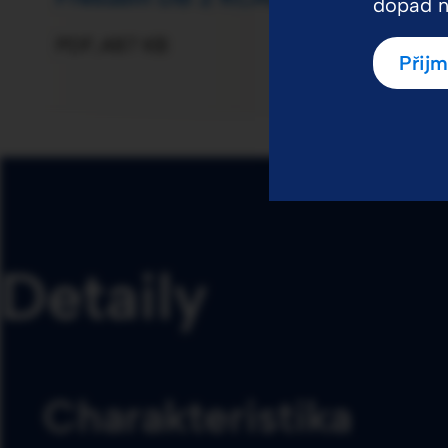
dopad na
PDF
487 KB
Přij
Detaily
Charakteristika