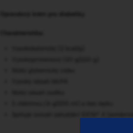
Opravdový krém pro diabetiky
Charakteristika:
Vysokokalorický (2 kcal/g)
Vysokoproteinový (20 g/200 g)
Nízký glykemický index
Vysoký obsah MUFA
Nízký obsah sodíku
S vlákninou (6 g/200 ml) a bez lepku
Splňuje úroveň zahuštění IDDSI* 4 (extrémn