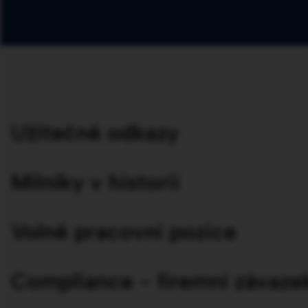
Užitečné odkazy
Milníky v historii
Volné pracovní pozice
Compliance - firemní závaze