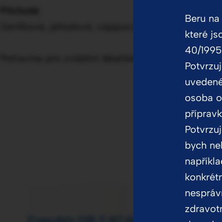
Příchutě:
Beru na 
Vanilková, jahodová, cappuccino, pralinková, 
které j
40/1995 
Potravina pro zvláštní lékařské účely
Potvrzuj
uvedené
osoba o
přípravk
Potvrzuj
bych ne
napříkl
konkrét
nespráv
zdravotn
Fresubin DB 2 KCAL Creme