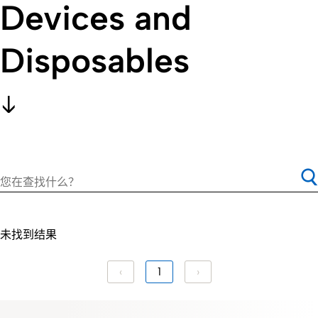
Devices and
Disposables
未找到结果
‹
1
›