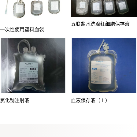
五联盐水洗涤红细胞保存液
一次性使用塑料血袋
氯化钠注射液
血液保存液（Ⅰ）