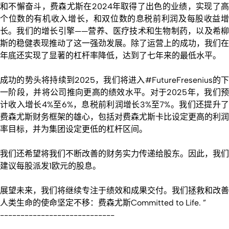
和不懈奋斗，费森尤斯在2024年取得了出色的业绩，实现了高
个位数的有机收入增长，和双位数的息税前利润及每股收益增
长。我们的增长引擎——营养、医疗技术和生物制药，以及希柳
斯的稳健表现推动了这一强劲发展。除了运营上的成功，我们在
年底还实现了显著的杠杆率降低，达到了七年来的最低水平。
成功的势头将持续到2025，我们将进入#FutureFresenius的下
一阶段，并将公司推向更高的绩效水平。对于2025年，我们预
计收入增长4%至6%，息税前利润增长3%至7%。我们还提升了
费森尤斯财务框架的雄心，包括对费森尤斯卡比设定更高的利润
率目标，并为集团设定更低的杠杆区间。
我们还希望将我们不断改善的财务实力传递给股东。因此，我们
建议每股派发1欧元的股息。
展望未来，我们将继续专注于绩效和成果交付。我们拯救和改善
人类生命的使命坚定不移：费森尤斯Committed to Life. ”
----------------------------