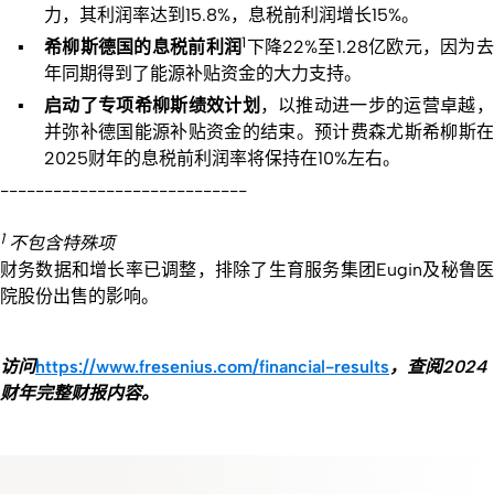
力，其利润率达到15.8%，息税前利润增长15%。
1
希柳斯德国的息税前利润
下降22%至1.28亿欧元，因为
年同期得到了能源补贴资金的大力支持。
启动了专项希柳斯绩效计划
，以推动进一步的运营卓越
并弥补德国能源补贴资金的结束。预计费森尤斯希柳斯在
2025财年的息税前利润率将保持在10%左右。
----------------------------
1
不包含特殊项
财务数据和增长率已调整，排除了生育服务集团Eugin及秘鲁医
院股份出售的影响。
访问
https://www.fresenius.com/financial-results
，查阅2024
财年完整财报内容。