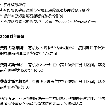
1
不含特殊项目
2
有机增长率已调整与阿根廷通货膨胀相关的会计影响
3
增长率已调整阿根廷通货膨胀的影响
4
不包括费森尤斯医疗用品公司（Fresenius Medical Care）
2025财年展望
1
3,5
费森尤斯集团
：有机收入增长
为4%至6%，按固定汇率计
4
的息税前利润增长
在3%至7%之间
2
3
费森尤斯卡比
：有机收入增长
在中高个位数百分比区间；息税
5
前利润率
为16.0%至16.5%
6
5
费森尤斯希柳斯
：有机收入增长
在中个位数百分比区间；息税
5
前利润率
约为10%
指导假设：业绩预期假设基于当前因素和已知的不确定性，但未
反映快速变化的地缘政治环境可能带来的极端情况。