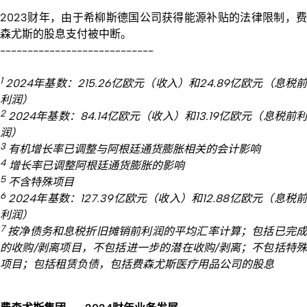
2023财年，由于希柳斯德国公司获得能源补贴的法律限制，费
森尤斯的股息支付被中断。
----------------------------
1
2024年基数：215.26亿欧元（收入）和24.89亿欧元（息税前
利润）
2
2024年基数：84.14亿欧元（收入）和13.19亿欧元（息税前利
润）
3
有机增长率已调整与阿根廷通货膨胀相关的会计影响
4
增长率已调整阿根廷通货膨胀的影响
5
不含特殊项目
6
2024年基数：127.39亿欧元（收入）和12.88亿欧元（息税前
利润）
7
按净债务和息税折旧摊销前利润的平均汇率计算；包括已完成
的收购/剥离项目，不包括进一步的潜在收购/剥离；不包括特殊
项目；包括租赁负债，包括费森尤斯医疗用品公司的股息