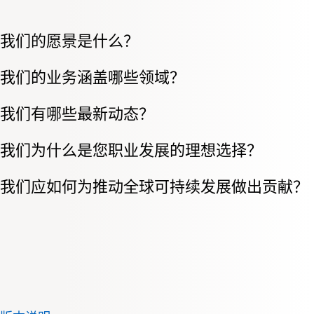
我们的愿景是什么？
我们的业务涵盖哪些领域？
我们有哪些最新动态？
我们为什么是您职业发展的理想选择？
我们应如何为推动全球可持续发展做出贡献？