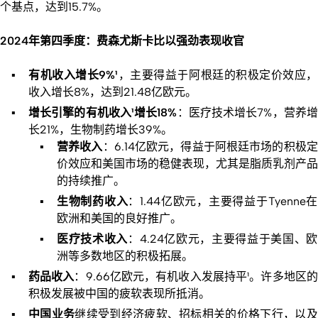
个基点，达到15.7%。
2024年第四季度：费森尤斯卡比以强劲表现收官
有机收入增长9%¹
，主要得益于阿根廷的积极定价效应，
收入增长8%，达到21.48亿欧元。
增长引擎的有机收入¹增长18%
：医疗技术增长7%，营养
长21%，生物制药增长39%。
营养收入
：6.14亿欧元，得益于阿根廷市场的积极
价效应和美国市场的稳健表现，尤其是脂质乳剂产品
的持续推广。
生物制药收入
：1.44亿欧元，主要得益于Tyenne
欧洲和美国的良好推广。
医疗技术收入
：4.24亿欧元，主要得益于美国、欧
洲等多数地区的积极拓展。
药品收入
：9.66亿欧元，有机收入发展持平¹。许多地区
积极发展被中国的疲软表现所抵消。
中国业务
继续受到经济疲软、招标相关的价格下行，以