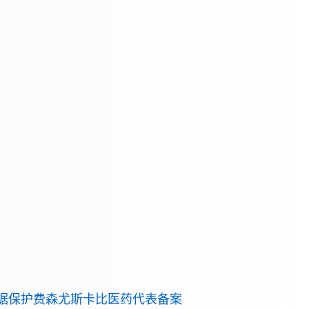
据保护
费森尤斯卡比医药代表备案