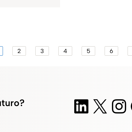
2
3
4
5
6
uturo?