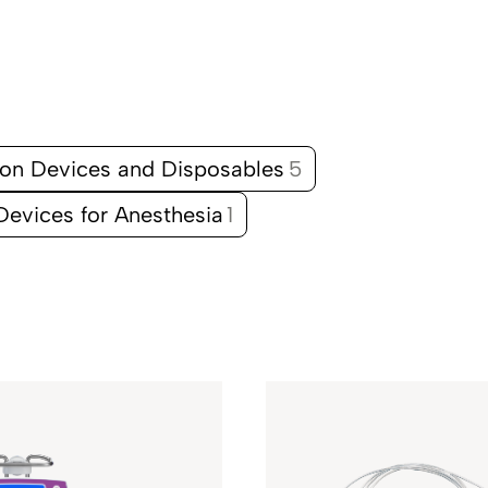
tion Devices and Disposables
5
Devices for Anesthesia
1
bcutaneous
Exelia Ther
inistration
Manager is 