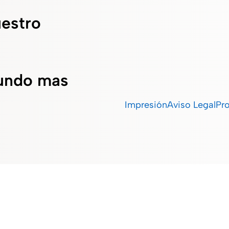
uestro
undo mas
Impresión
Aviso Legal
Pr