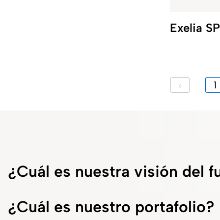
intravenous and
intraarterical
Exelia SP
administration routes.
‹
1
¿Cuál es nuestra visión del f
¿Cuál es nuestro portafolio?