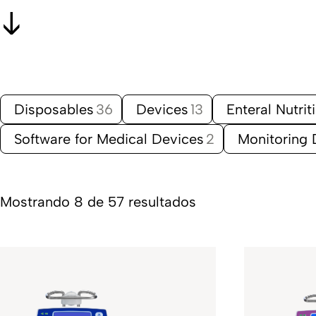
Disposables
36
Devices
13
Enteral Nutri
Software for Medical Devices
2
Monitoring 
Mostrando 8 de 57 resultados
Agilia ProNeo is a
Su
syringe pump
adm