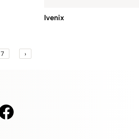
Ivenix
7
›