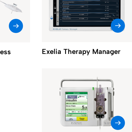
monitor,
up to 24
ion pumps
t's
 way.
Exelia Therapy Manager
ess