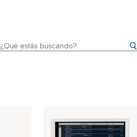
apy
intended