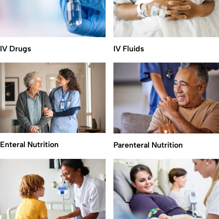
IV Drugs
IV Fluids
Enteral Nutrition
Parenteral Nutrition