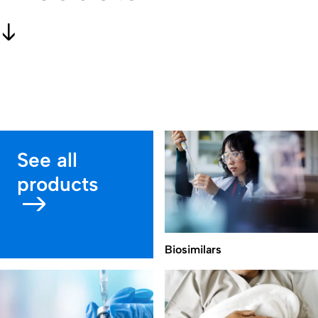
See all
products
Biosimilars